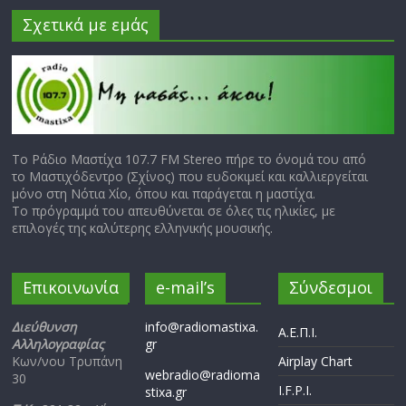
Σχετικά με εμάς
Το Ράδιο Μαστίχα 107.7 FM Stereo πήρε το όνομά του από
το Μαστιχόδεντρο (Σχίνος) που ευδοκιμεί και καλλιεργείται
μόνο στη Νότια Χίο, όπου και παράγεται η μαστίχα.
Το πρόγραμμά του απευθύνεται σε όλες τις ηλικίες, με
επιλογές της καλύτερης ελληνικής μουσικής.
Επικοινωνία
e-mail’s
Σύνδεσμοι
Διεύθυνση
info@radiomastixa.
Α.Ε.Π.Ι.
Αλληλογραφίας
gr
Κων/νου Τρυπάνη
Airplay Chart
webradio@radioma
30
I.F.P.I.
stixa.gr