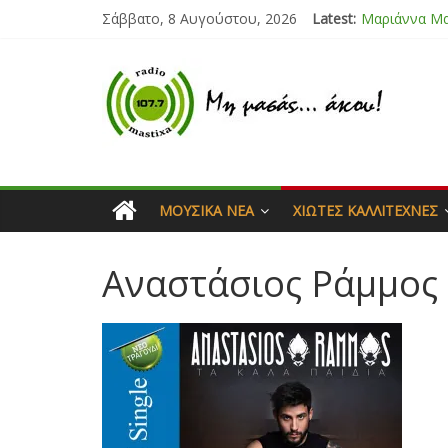
Σάββατο, 8 Αυγούστου, 2026
Latest:
Μαριάννα Μ
Τάνια Μπρεά
Bliss
Μάνος Τρυπι
Ιορδάνης Αγ
ΜΟΥΣΙΚΆ ΝΈΑ
ΧΙΏΤΕΣ ΚΑΛΛΙΤΈΧΝΕΣ
Αναστάσιος Ράμμος 