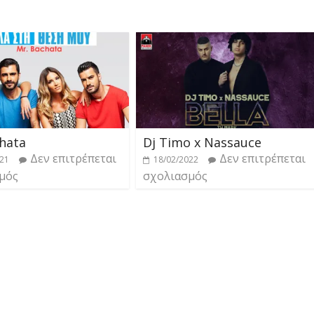
hata
Dj Timo x Nassauce
Δεν επιτρέπεται
Δεν επιτρέπεται
021
18/02/2022
μός
σχολιασμός