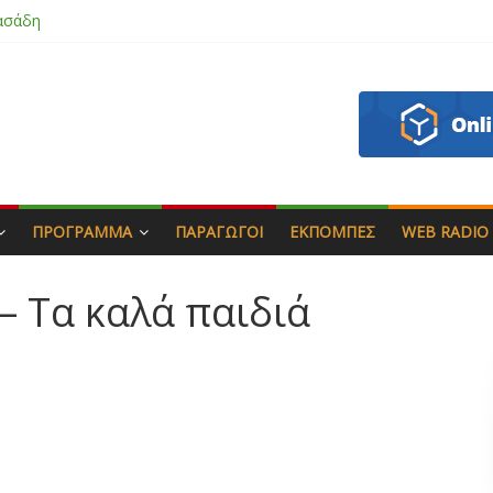
ασάδη
ζου
άς & Γιώργος Στρατάκης
απητός
ΠΡΌΓΡΑΜΜΑ
ΠΑΡΑΓΩΓΟΊ
ΕΚΠΟΜΠΈΣ
WEB RADIO
– Τα καλά παιδιά