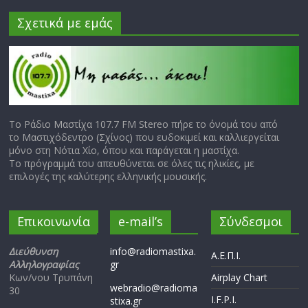
Σχετικά με εμάς
Το Ράδιο Μαστίχα 107.7 FM Stereo πήρε το όνομά του από
το Μαστιχόδεντρο (Σχίνος) που ευδοκιμεί και καλλιεργείται
μόνο στη Νότια Χίο, όπου και παράγεται η μαστίχα.
Το πρόγραμμά του απευθύνεται σε όλες τις ηλικίες, με
επιλογές της καλύτερης ελληνικής μουσικής.
Επικοινωνία
e-mail’s
Σύνδεσμοι
Διεύθυνση
info@radiomastixa.
Α.Ε.Π.Ι.
Αλληλογραφίας
gr
Κων/νου Τρυπάνη
Airplay Chart
webradio@radioma
30
I.F.P.I.
stixa.gr