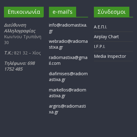
Επικοινωνία
e-mail’s
Σύνδεσμοι
Διεύθυνση
info@radiomastixa.
Α.Ε.Π.Ι.
Αλληλογραφίας
gr
Κων/νου Τρυπάνη
Airplay Chart
webradio@radioma
30
I.F.P.I.
stixa.gr
Τ.Κ.:
821 32 – Χίος
Media Inspector
radiomastixa@gma
Τηλέφωνο: 698
il.com
1752 485
diafimiseis@radiom
astixa.gr
markellos@radiom
astixa.gr
argiris@radiomasti
xa.gr