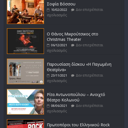
Σοφία Βόσσου
Δεν επιτρέπεται
10/02/2022
σχολιασμός
Ο Θάνος Μικρούτσικος στο
Christmas Theater
Δεν επιτρέπεται
06/12/2021
σχολιασμός
Παρουσίαση δίσκου «Η Παγωμένη
Θεατρίνα»
Δεν επιτρέπεται
23/11/2021
σχολιασμός
Ρίτα Αντωνοπούλου – Ανοιχτό
θέατρο Κολωνού
Δεν επιτρέπεται
08/06/2021
σχολιασμός
Πρωτοπόροι του Ελληνικού Rock