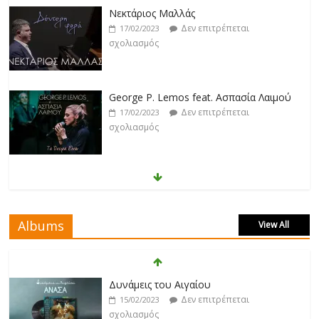
Νεκτάριος Μαλλάς
Δεν επιτρέπεται
17/02/2023
σχολιασμός
George P. Lemos feat. Ασπασία Λαιμού
Δεν επιτρέπεται
17/02/2023
σχολιασμός
Μάριος Δαρβίρας
Δεν επιτρέπεται
17/02/2023
σχολιασμός
Albums
View All
Klavdia
Δεν επιτρέπεται
17/02/2023
Δυνάμεις του Αιγαίου
σχολιασμός
Δεν επιτρέπεται
15/02/2023
σχολιασμός