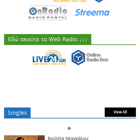
Εδώ ακούτε το Web Radio ↓↓↓
Singles
View All
Βιολέτα Νταγκάλου