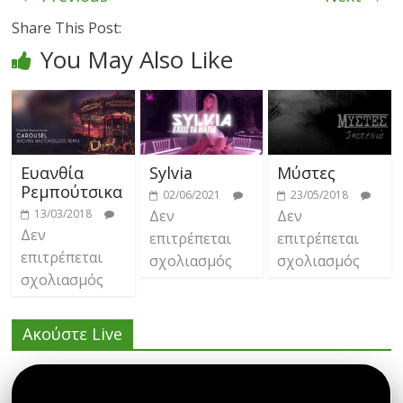
Share This Post:
You May Also Like
Ευανθία
Sylvia
Μύστες
Ρεμπούτσικα
02/06/2021
23/05/2018
13/03/2018
Δεν
Δεν
Δεν
επιτρέπεται
επιτρέπεται
επιτρέπεται
σχολιασμός
σχολιασμός
σχολιασμός
Ακούστε Live