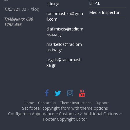
I.F.P.I.
stixa.gr
Τ.Κ.:
821 32 – Χίος
Media Inspector
radiomastixa@gma
Τηλέφωνο: 698
il.com
1752 485
diafimiseis@radiom
astixa.gr
markellos@radiom
astixa.gr
argiris@radiomasti
xa.gr
Home
Contact Us
Theme Instructions
Support
Set footer copyright from with theme options
Configure in Appearance > Customize > Additional Options >
Footer Copyright Editor