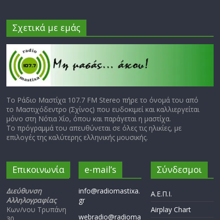
Σχετικά με εμάς
Το Ράδιο Μαστίχα 107.7 FM Stereo πήρε το όνομά του από
το Μαστιχόδεντρο (Σχίνος) που ευδοκιμεί και καλλιεργείται
μόνο στη Νότια Χίο, όπου και παράγεται η μαστίχα.
Το πρόγραμμά του απευθύνεται σε όλες τις ηλικίες, με
επιλογές της καλύτερης ελληνικής μουσικής.
Επικοινωνία
e-mail’s
Σύνδεσμοι
Διεύθυνση
info@radiomastixa.
Α.Ε.Π.Ι.
Αλληλογραφίας
gr
Κων/νου Τρυπάνη
Airplay Chart
webradio@radioma
30