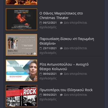
Ο Θάνος Μικρούτσικος στο
Christmas Theater
Δεν επιτρέπεται
06/12/2021
σχολιασμός
Παρουσίαση δίσκου «Η Παγωμένη
Θεατρίνα»
Δεν επιτρέπεται
23/11/2021
σχολιασμός
Ρίτα Αντωνοπούλου – Ανοιχτό
θέατρο Κολωνού
Δεν επιτρέπεται
08/06/2021
σχολιασμός
Πρωτοπόροι του Ελληνικού Rock
Δεν επιτρέπεται
08/06/2021
σχολιασμός