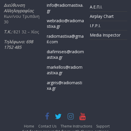
Διεύθυνση
info@radiomastixa.
Α.Ε.Π.Ι.
Αλληλογραφίας
gr
Κων/νου Τρυπάνη
Airplay Chart
webradio@radioma
30
I.F.P.I.
stixa.gr
Τ.Κ.:
821 32 – Χίος
Media Inspector
radiomastixa@gma
Τηλέφωνο: 698
il.com
1752 485
diafimiseis@radiom
astixa.gr
markellos@radiom
astixa.gr
argiris@radiomasti
xa.gr
Home
Contact Us
Theme Instructions
Support