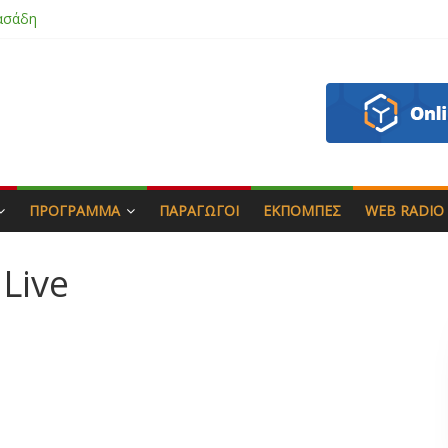
ασάδη
ζου
άς & Γιώργος Στρατάκης
απητός
ΠΡΌΓΡΑΜΜΑ
ΠΑΡΑΓΩΓΟΊ
ΕΚΠΟΜΠΈΣ
WEB RADIO
Live