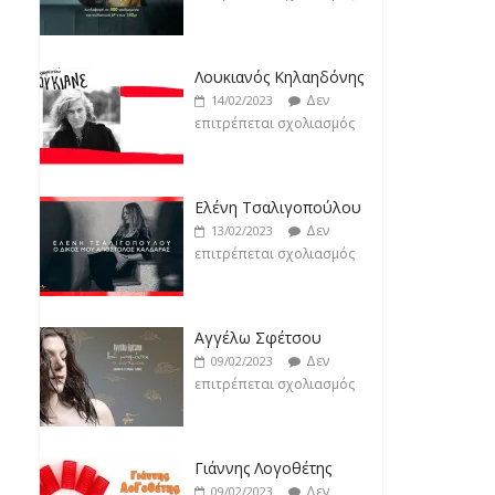
Jackpot
Δεν
19/02/2023
Ελένη Τσαλιγοπούλου
επιτρέπεται σχολιασμός
Δεν
13/02/2023
επιτρέπεται σχολιασμός
Αγγέλω Σφέτσου
Δεν
09/02/2023
επιτρέπεται σχολιασμός
Γιάννης Λογοθέτης
Δεν
09/02/2023
επιτρέπεται σχολιασμός
Anemos
Δεν
03/02/2023