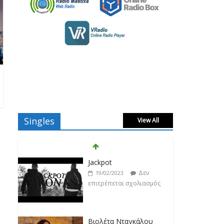
Singles
View All
Βιολέτα Νταγκάλου
Δεν
18/02/2023
επιτρέπεται σχολιασμός
Κατερίνα Λιόλιου