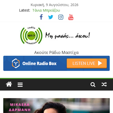
Κυριακή, 9 Αυγούστου, 2026
Latest:
Bliss
Μάνος Τρυπιάς & Γιώργος Στρατάκης
Ιορδάνης Αγαπητός
Μαριάννα Μασάδη
Τάνια Μπρεάζου
Ακούτε Ράδιο Μαστίχα