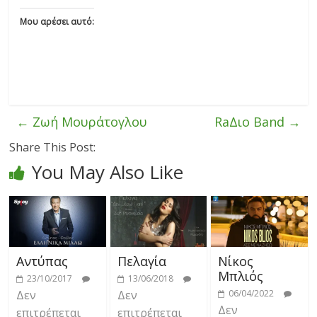
Μου αρέσει αυτό:
←
Ζωή Μουράτογλου
RaΔιο Band
→
Share This Post:
You May Also Like
Αντύπας
Πελαγία
Νίκος
Μπλιός
23/10/2017
13/06/2018
Δεν
Δεν
06/04/2022
Δεν
επιτρέπεται
επιτρέπεται