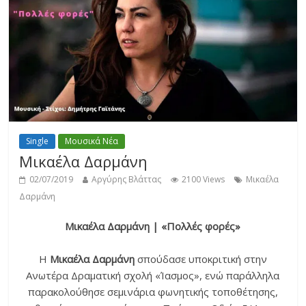
Single
Μουσικά Νέα
Μικαέλα Δαρμάνη
02/07/2019
Αργύρης Βλάττας
2100 Views
Μικαέλα
Δαρμάνη
Μικαέλα Δαρμάνη | «Πολλές φορές»
Η
Μικαέλα Δαρμάνη
σπούδασε υποκριτική στην
Ανωτέρα Δραματική σχολή «Ίασμος», ενώ παράλληλα
παρακολούθησε σεμινάρια φωνητικής τοποθέτησης,