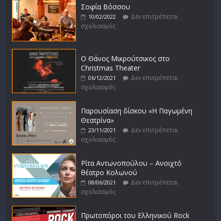
Σοφία Βόσσου
Δεν επιτρέπεται
10/02/2022
σχολιασμός
Ο Θάνος Μικρούτσικος στο
Christmas Theater
Δεν επιτρέπεται
06/12/2021
σχολιασμός
Παρουσίαση δίσκου «Η Παγωμένη
Θεατρίνα»
Δεν επιτρέπεται
23/11/2021
σχολιασμός
Ρίτα Αντωνοπούλου – Ανοιχτό
θέατρο Κολωνού
Δεν επιτρέπεται
08/06/2021
σχολιασμός
Πρωτοπόροι του Ελληνικού Rock