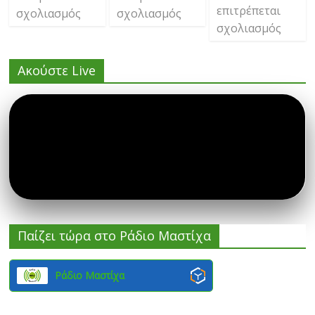
επιτρέπεται
σχολιασμός
σχολιασμός
σχολιασμός
Ακούστε Live
Παίζει τώρα στο Ράδιο Μαστίχα
Ράδιο Μαστίχα