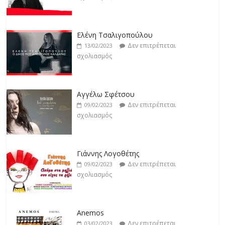
Jackpot
Δεν επιτρέπεται
19/02/2023
Ελένη Τσαλιγοπούλου
σχολιασμός
Δεν επιτρέπεται
13/02/2023
σχολιασμός
Βιολέτα Νταγκάλου
Δεν επιτρέπεται
18/02/2023
Αγγέλω Σφέτσου
σχολιασμός
Δεν επιτρέπεται
09/02/2023
σχολιασμός
Γιάννης Λογοθέτης
Δεν επιτρέπεται
09/02/2023
σχολιασμός
Anemos
Δεν επιτρέπεται
03/02/2023