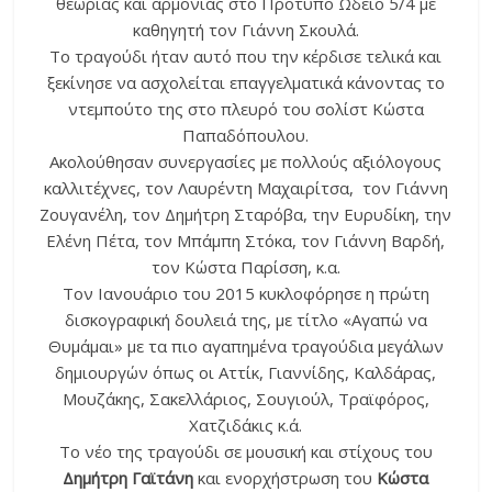
θεωρίας και αρμονίας στο Πρότυπο Ωδείο 5/4 με
καθηγητή τον Γιάννη Σκουλά.
Το τραγούδι ήταν αυτό που την κέρδισε τελικά και
ξεκίνησε να ασχολείται επαγγελματικά κάνοντας το
ντεμπούτο της στο πλευρό του σολίστ Κώστα
Παπαδόπουλου.
Ακολούθησαν συνεργασίες με πολλούς αξιόλογους
καλλιτέχνες, τον Λαυρέντη Μαχαιρίτσα, τον Γιάννη
Ζουγανέλη, τον Δημήτρη Σταρόβα, την Ευρυδίκη, την
Ελένη Πέτα, τον Μπάμπη Στόκα, τον Γιάννη Βαρδή,
τον Κώστα Παρίσση, κ.α.
Τον Ιανουάριο του 2015 κυκλοφόρησε η πρώτη
δισκογραφική δουλειά της, με τίτλο «Αγαπώ να
Θυμάμαι» με τα πιο αγαπημένα τραγούδια μεγάλων
δημιουργών όπως οι Αττίκ, Γιαννίδης, Καλδάρας,
Μουζάκης, Σακελλάριος, Σουγιούλ, Τραϊφόρος,
Χατζιδάκις κ.ά.
Το νέο της τραγούδι σε μουσική και στίχους του
Δημήτρη Γαϊτάνη
και ενορχήστρωση του
Κώστα