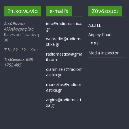
Επικοινωνία
e-mail’s
Σύνδεσμοι
Διεύθυνση
info@radiomastixa.
Α.Ε.Π.Ι.
Αλληλογραφίας
gr
Κων/νου Τρυπάνη
Airplay Chart
webradio@radioma
30
I.F.P.I.
stixa.gr
Τ.Κ.:
821 32 – Χίος
Media Inspector
radiomastixa@gma
Τηλέφωνο: 698
il.com
1752 485
diafimiseis@radiom
astixa.gr
markellos@radiom
astixa.gr
argiris@radiomasti
xa.gr