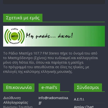
Σχετικά με εμάς
Το Ράδιο Μαστίχα 107.7 FM Stereo πήρε το όνομά του από
το Μαστιχόδεντρο (Σχίνος) που ευδοκιμεί και καλλιεργείται
μόνο στη Νότια Χίο, όπου και παράγεται η μαστίχα.
Το πρόγραμμά του απευθύνεται σε όλες τις ηλικίες, με
επιλογές της καλύτερης ελληνικής μουσικής.
Επικοινωνία
e-mail’s
Σύνδεσμοι
Διεύθυνση
info@radiomastixa.
Α.Ε.Π.Ι.
Αλληλογραφίας
gr
Κων/νου Τρυπάνη
Airplay Chart