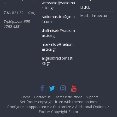
webradio@radioma
30
I.F.P.I.
stixa.gr
Τ.Κ.:
821 32 – Χίος
Media Inspector
radiomastixa@gma
Τηλέφωνο: 698
il.com
1752 485
diafimiseis@radiom
astixa.gr
markellos@radiom
astixa.gr
argiris@radiomasti
xa.gr
Home
Contact Us
Theme Instructions
Support
Set footer copyright from with theme options
Configure in Appearance > Customize > Additional Options >
Footer Copyright Editor