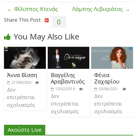
←
Φίλιππος Κτενάς
Λάμπης Λιβιεράτος
→
Share This Post:
0
You May Also Like
Άννα Βίσση
Βαγγέλης
Φένια
Αραβαντινός
Ζαχαρίου
21/09/2020
Δεν
13/02/2019
03/06/2021
Δεν
Δεν
επιτρέπεται
επιτρέπεται
επιτρέπεται
σχολιασμός
σχολιασμός
σχολιασμός
Ακούστε Live