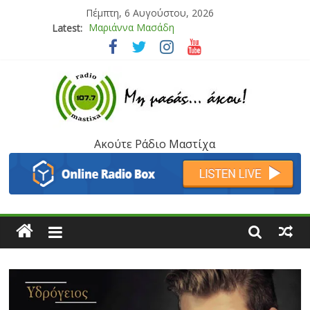
Πέμπτη, 6 Αυγούστου, 2026
Latest:
Τάνια Μπρεάζου
Bliss
Μάνος Τρυπιάς & Γιώργος Στρατάκης
Ιορδάνης Αγαπητός
Μαριάννα Μασάδη
Ακούτε Ράδιο Μαστίχα