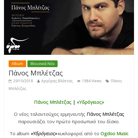
Album
Μουσικά Νέα
Πάνος Μπλέτζας
29/10/2018
Αργύρης Βλάττας
1984 Views
Πάνος
Μπλέτζας
Πάνος Μπλέτζας
|
«Υδρόγειος»
Ο νέος ταλαντούχος ερμηνευτής
Πάνος Μπλέτζας
παρουσιάζει τον πρώτο προσωπικό του δίσκο.
Το album
«Υδρόγειος»
κυκλοφορεί από το
Ogdoo Music