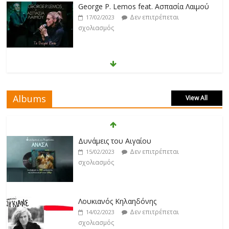
George P. Lemos feat. Ασπασία Λαιμού
Δεν επιτρέπεται
17/02/2023
σχολιασμός
Μάριος Δαρβίρας
Δεν επιτρέπεται
17/02/2023
σχολιασμός
Albums
View All
Klavdia
Δεν επιτρέπεται
17/02/2023
Δυνάμεις του Αιγαίου
σχολιασμός
Δεν επιτρέπεται
15/02/2023
σχολιασμός
Άρτεμις Ρέντζιου
Δεν επιτρέπεται
19/02/2023
Λουκιανός Κηλαηδόνης
σχολιασμός
Δεν επιτρέπεται
14/02/2023
σχολιασμός