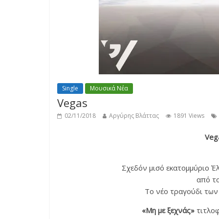
Single
Μουσικά Νέα
Vegas
02/11/2018
Αργύρης Βλάττας
1891 Views
Veg
Σχεδόν μισό εκατομμύριο Έ
από το
Το νέο τραγούδι τω
«Μη με ξεχνάς»
τιτλοφ