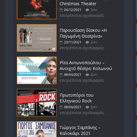
Christmas Theater
Δεν
06/12/2021
επιτρέπεται σχολιασμός
Παρουσίαση δίσκου «Η
Παγωμένη Θεατρίνα»
Δεν
23/11/2021
επιτρέπεται σχολιασμός
Ρίτα Αντωνοπούλου –
Ανοιχτό θέατρο Κολωνού
Δεν
08/06/2021
επιτρέπεται σχολιασμός
Πρωτοπόροι του
Ελληνικού Rock
Δεν
08/06/2021
επιτρέπεται σχολιασμός
Γιώργος Σαμπάνης –
Καλοκάιρι 2021