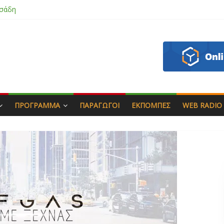
σάδη
ζου
ς & Γιώργος Στρατάκης
πητός
ΠΡΌΓΡΑΜΜΑ
ΠΑΡΑΓΩΓΟΊ
ΕΚΠΟΜΠΈΣ
WEB RADIO