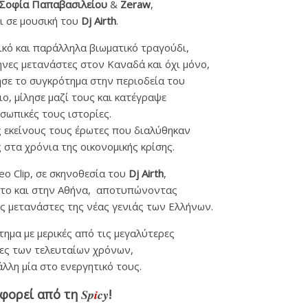
Σοφία Παπαβασιλείου
&
Zeraw
,
ι σε μουσική του
Dj Airth
.
ικό και παράλληλα βιωματικό τραγούδι,
νες μετανάστες στον Καναδά και όχι μόνο,
σε το συγκρότημα στην περιοδεία του
ο, μίλησε μαζί τους και κατέγραψε
σωπικές τους ιστορίες.
ς εκείνους τους έρωτες που διαλύθηκαν
στα χρόνια της οικονομικής κρίσης.
eo Clip, σε σκηνοθεσία του
Dj Airth
,
ντο και στην Αθήνα, αποτυπώνοντας
ς μετανάστες της νέας γενιάς των Ελλήνων.
τημα με μερικές από τις μεγαλύτερες
ες των τελευταίων χρόνων,
λλη μία στο ενεργητικό τους.
φορεί από τη
Sp
i
cy
!