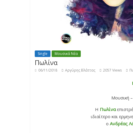
Single
Μουσικά Νέα
Πωλίνα
06/11/2018
Αργύρης Βλάττας
2057 Views
Π
Μουσική –
Η
Πωλίνα
επιστρέ
ιδιαίτερο και ερμη
ο
Ανδρέας Λ