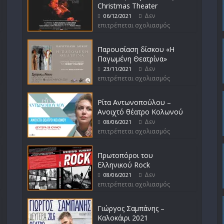
Christmas Theater
Δεν
06/12/2021
επιτρέπεται σχολιασμός
Παρουσίαση δίσκου «Η
Παγωμένη Θεατρίνα»
Δεν
23/11/2021
επιτρέπεται σχολιασμός
Ρίτα Αντωνοπούλου –
Ανοιχτό θέατρο Κολωνού
Δεν
08/06/2021
επιτρέπεται σχολιασμός
Πρωτοπόροι του
Ελληνικού Rock
Δεν
08/06/2021
επιτρέπεται σχολιασμός
Γιώργος Σαμπάνης –
Καλοκάιρι 2021