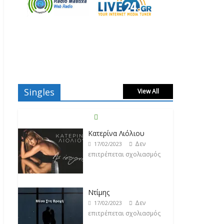
Singles
View All
Ντίμης
Δεν
17/02/2023
επιτρέπεται σχολιασμός
Darkon feat. Τζένη
Κοσμίδου
Δεν
17/02/2023
επιτρέπεται σχολιασμός