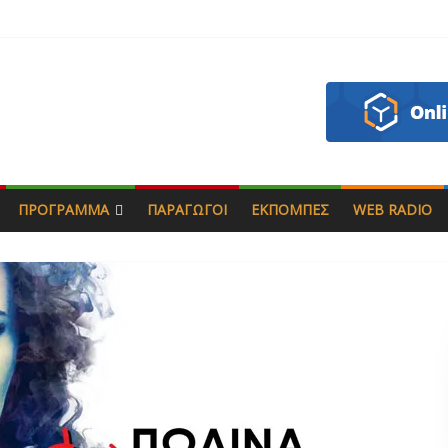
ς & Γιώργος Στρατάκης
πητός
σάδη
ζου
ΠΡΌΓΡΑΜΜΑ
ΠΑΡΑΓΩΓΟΊ
ΕΚΠΟΜΠΈΣ
WEB RADIO