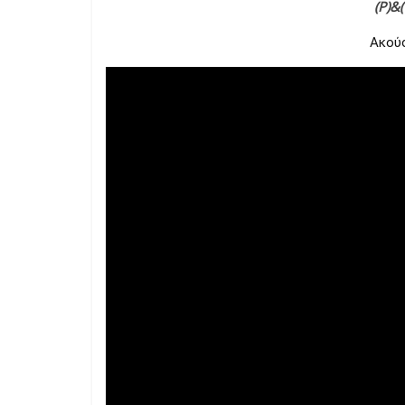
(P)&
Ακούσ