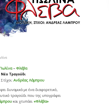
ωλίνα
Πωλίνα
–
Φλέβα
Νέο Τραγούδι
 Στίχοι:
Ανδρέας Λάμπρου
φει δυναμικά με ένα διαφορετικό,
νευτικό τραγούδι που της υπογράφει
άμπρου
και χτυπάει
«Φλέβα»