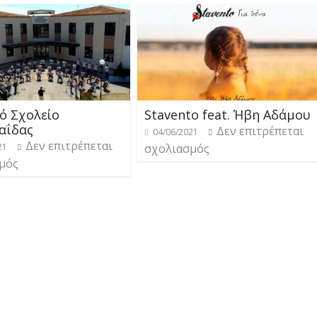
ό Σχολείο
Stavento feat. Ήβη Αδάμου
αΐδας
Δεν επιτρέπεται
04/06/2021
Δεν επιτρέπεται
21
σχολιασμός
μός