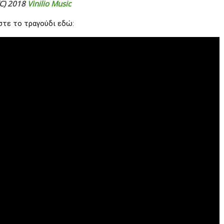
(C) 2018
Vinilio Music
τε το τραγούδι εδώ: