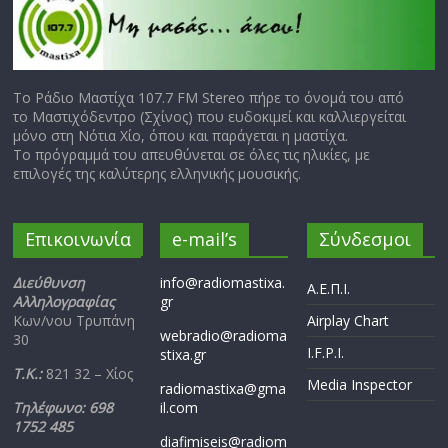
Το Ράδιο Μαστίχα 107.7 FM Stereo πήρε το όνομά του από
το Μαστιχόδεντρο (Σχίνος) που ευδοκιμεί και καλλιεργείται
μόνο στη Νότια Χίο, όπου και παράγεται η μαστίχα.
Το πρόγραμμά του απευθύνεται σε όλες τις ηλικίες, με
επιλογές της καλύτερης ελληνικής μουσικής.
Επικοινωνία
e-mail’s
Σύνδεσμοι
Διεύθυνση
info@radiomastixa.
Α.Ε.Π.Ι.
Αλληλογραφίας
gr
Κων/νου Τρυπάνη
Airplay Chart
webradio@radioma
30
I.F.P.I.
stixa.gr
Τ.Κ.:
821 32 – Χίος
Media Inspector
radiomastixa@gma
Τηλέφωνο: 698
il.com
1752 485
diafimiseis@radiom