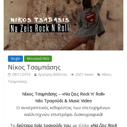
Single
Μουσικά Νέα
Νίκος Τσαμπάσης
08/11/2018
Αργύρης Βλάττας
2621 Views
Νίκος
Τσαμπάσης
Νίκος Τσαμπάσης – «Να ζεις Rock ‘n’ Roll»
Νέο Tραγούδι & Μusic Video
Ο ανατρεπτικός κιθαρίστας των επιτυχημένων
καλλιτεχνών επιστρέφει δισκογραφικά
!
Το
δεύτερο Solo τραγούδι του
, με τίτλο
«Να ζεις Rock