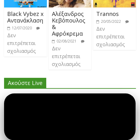
Black Vybez x
Αλέξανδρος
Trannos
Αντανάκλαση
Κεβόπουλος
20/05/2022
&
12/07/2020
Δεν
Αφρόκρεμα
Δεν
επιτρέπεται
02/08/2021
επιτρέπεται
σχολιασμός
Δεν
σχολιασμός
επιτρέπεται
σχολιασμός
Ακούστε Live