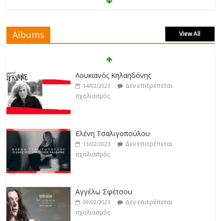
Klavdia
Δεν επιτρέπεται
17/02/2023
σχολιασμός
Albums
View All
Άρτεμις Ρέντζιου
Δεν επιτρέπεται
19/02/2023
Λουκιανός Κηλαηδόνης
σχολιασμός
Δεν επιτρέπεται
14/02/2023
σχολιασμός
Jackpot
Δεν επιτρέπεται
19/02/2023
Ελένη Τσαλιγοπούλου
σχολιασμός
Δεν επιτρέπεται
13/02/2023
σχολιασμός
Βιολέτα Νταγκάλου
Δεν επιτρέπεται
18/02/2023
Αγγέλω Σφέτσου
σχολιασμός
Δεν επιτρέπεται
09/02/2023
σχολιασμός