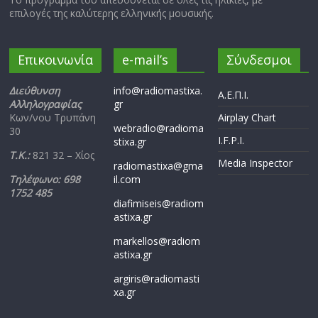
επιλογές της καλύτερης ελληνικής μουσικής.
Επικοινωνία
e-mail’s
Σύνδεσμοι
Διεύθυνση
info@radiomastixa.
Α.Ε.Π.Ι.
Αλληλογραφίας
gr
Κων/νου Τρυπάνη
Airplay Chart
webradio@radioma
30
I.F.P.I.
stixa.gr
Τ.Κ.:
821 32 – Χίος
Media Inspector
radiomastixa@gma
Τηλέφωνο: 698
il.com
1752 485
diafimiseis@radiom
astixa.gr
markellos@radiom
astixa.gr
argiris@radiomasti
xa.gr