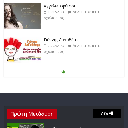
Γιάννης Λογοθέτης
Δεν επιτρέπεται
09/02/2023
σχολιασμός
Anemos
Δεν επιτρέπεται
03/02/2023
σχολιασμός
Θοδωρής Φέρρης
Δεν επιτρέπεται
30/01/2023
σχολιασμός
Νίκος Ζιώγαλας
Πρώτη Μετάδοση
Δεν επιτρέπεται
View All
27/01/2023
σχολιασμός