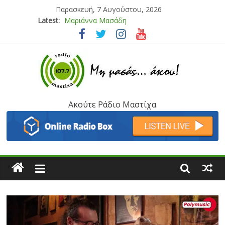
Παρασκευή, 7 Αυγούστου, 2026
Latest:
Μαριάννα Μασάδη
Τάνια Μπρεάζου
Bliss
Μάνος Τρυπιάς & Γιώργος Στρατάκης
Ιορδάνης Αγαπητός
Ακούτε Ράδιο Μαστίχα