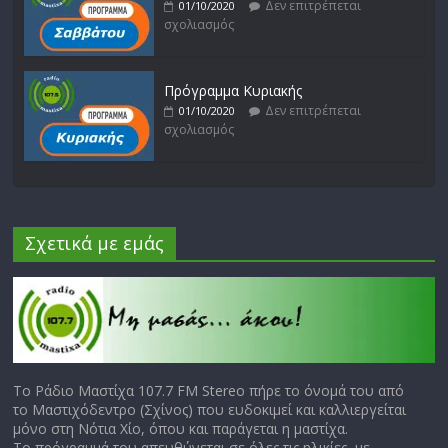
Δεν επιτρέπεται
01/10/2020
σχολιασμός
Πρόγραμμα Κυριακής
Δεν επιτρέπεται
01/10/2020
σχολιασμός
Σχετικά με εμάς
Το Ράδιο Μαστίχα 107.7 FM Stereo πήρε το όνομά του από
το Μαστιχόδεντρο (Σχίνος) που ευδοκιμεί και καλλιεργείται
μόνο στη Νότια Χίο, όπου και παράγεται η μαστίχα.
Το πρόγραμμά του απευθύνεται σε όλες τις ηλικίες, με