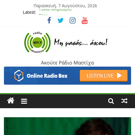
Παρασκευή, 7 Αυγούστου, 2026
Latest:
Bliss
Μάνος Τρυπιάς & Γιώργος Στρατάκης
Ιορδάνης Αγαπητός
Μαριάννα Μασάδη
Τάνια Μπρεάζου
Ακούτε Ράδιο Μαστίχα