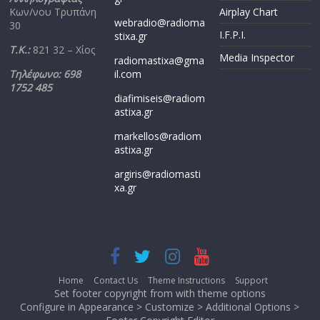
Κων/νου Τρυπάνη
Airplay Chart
webradio@radioma
30
I.F.P.I.
stixa.gr
Τ.Κ.:
821 32 – Χίος
Media Inspector
radiomastixa@gma
Τηλέφωνο: 698
il.com
1752 485
diafimiseis@radiom
astixa.gr
markellos@radiom
astixa.gr
argiris@radiomasti
xa.gr
Home
Contact Us
Theme Instructions
Support
Set footer copyright from with theme options
Configure in Appearance > Customize > Additional Options >