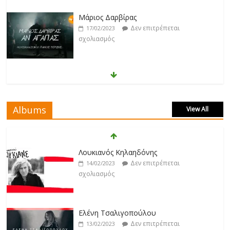
Μάριος Δαρβίρας
Δεν επιτρέπεται
17/02/2023
σχολιασμός
Klavdia
Δεν επιτρέπεται
17/02/2023
σχολιασμός
Albums
View All
Άρτεμις Ρέντζιου
Δεν επιτρέπεται
19/02/2023
Λουκιανός Κηλαηδόνης
σχολιασμός
Δεν επιτρέπεται
14/02/2023
σχολιασμός
Jackpot
Δεν επιτρέπεται
19/02/2023
Ελένη Τσαλιγοπούλου
σχολιασμός
Δεν επιτρέπεται
13/02/2023