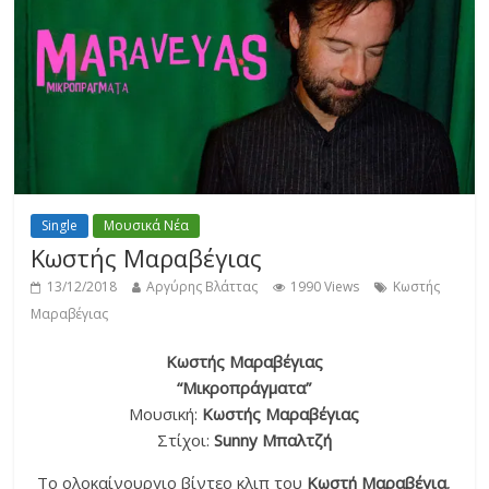
Single
Μουσικά Νέα
Κωστής Μαραβέγιας
13/12/2018
Αργύρης Βλάττας
1990 Views
Κωστής
Μαραβέγιας
Κωστής Μαραβέγιας
“Μικροπράγματα”
Μουσική:
Κωστής Μαραβέγιας
Στίχοι:
Sunny
Μπαλτζή
Το ολοκαίνουργιο βίντεο κλιπ του
Κωστή Μαραβέγια
,