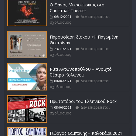
Ο Θάνος Μικρούτσικος στο
Christmas Theater
Δεν επιτρέπεται
06/12/2021
σχολιασμός
Παρουσίαση δίσκου «Η Παγωμένη
Θεατρίνα»
Δεν επιτρέπεται
23/11/2021
σχολιασμός
Ρίτα Αντωνοπούλου – Ανοιχτό
θέατρο Κολωνού
Δεν επιτρέπεται
08/06/2021
σχολιασμός
Πρωτοπόροι του Ελληνικού Rock
Δεν επιτρέπεται
08/06/2021
σχολιασμός
Γιώργος Σαμπάνης – Καλοκάιρι 2021