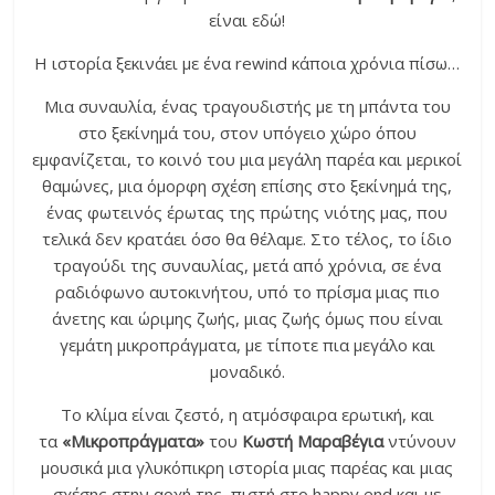
είναι εδώ!
Η ιστορία ξεκινάει με ένα rewind κάποια χρόνια πίσω…
Μια συναυλία, ένας τραγουδιστής με τη μπάντα του
στο ξεκίνημά του, στον υπόγειο χώρο όπου
εμφανίζεται, το κοινό του μια μεγάλη παρέα και μερικοί
θαμώνες, μια όμορφη σχέση επίσης στο ξεκίνημά της,
ένας φωτεινός έρωτας της πρώτης νιότης μας, που
τελικά δεν κρατάει όσο θα θέλαμε. Στο τέλος, το ίδιο
τραγούδι της συναυλίας, μετά από χρόνια, σε ένα
ραδιόφωνο αυτοκινήτου, υπό το πρίσμα μιας πιο
άνετης και ώριμης ζωής, μιας ζωής όμως που είναι
γεμάτη μικροπράγματα, με τίποτε πια μεγάλο και
μοναδικό.
Το κλίμα είναι ζεστό, η ατμόσφαιρα ερωτική, και
τα
«Μικροπράγματα»
του
Κωστή
Μαραβέγια
ντύνουν
μουσικά μια γλυκόπικρη ιστορία μιας παρέας και μιας
σχέσης στην αρχή της, πιστή στο happy end και με