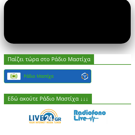
Παίζει τώρα στο Ράδιο Μαστίχα
Ράδιο Μαστίχα
Εδώ ακούτε Ράδιο Μαστίχα ↓↓↓