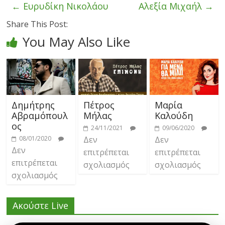
←
Ευρυδίκη Νικολάου
Αλεξία Μιχαήλ
→
Share This Post:
You May Also Like
Δημήτρης
Πέτρος
Μαρία
Αβραμόπουλ
Μήλας
Καλούδη
ος
24/11/2021
09/06/2020
08/01/2020
Δεν
Δεν
Δεν
επιτρέπεται
επιτρέπεται
επιτρέπεται
σχολιασμός
σχολιασμός
σχολιασμός
Ακούστε Live