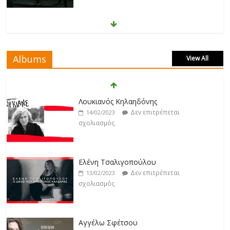
Δεν επιτρέπεται
17/02/2023
σχολιασμός
Άρτεμις Ρέντζιου
Albums
View All
Δεν επιτρέπεται
19/02/2023
Λουκιανός Κηλαηδόνης
σχολιασμός
Δεν επιτρέπεται
14/02/2023
σχολιασμός
Jackpot
Δεν επιτρέπεται
19/02/2023
Ελένη Τσαλιγοπούλου
σχολιασμός
Δεν επιτρέπεται
13/02/2023
σχολιασμός
Βιολέτα Νταγκάλου
Δεν επιτρέπεται
18/02/2023
Αγγέλω Σφέτσου
σχολιασμός
Δεν επιτρέπεται
09/02/2023
σχολιασμός