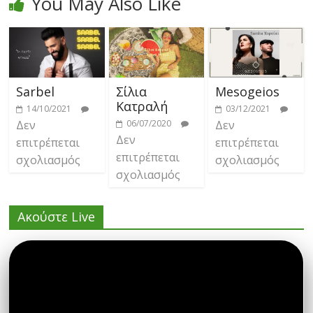
You May Also Like
Sarbel
Σίλια
Mesogeios
Κατραλή
14/10/2021
03/12/2021
Δεν
06/07/2020
Δεν
Δεν
επιτρέπεται
επιτρέπεται
επιτρέπεται
σχολιασμός
σχολιασμός
σχολιασμός
Ακούστε Live