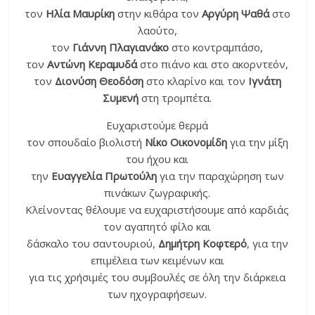
τον
Ηλία Μαυρίκη
στην κιθάρα τον
Αργύρη Ψαθά
στο
λαούτο,
τον
Γιάννη Πλαγιανάκο
στο κοντραμπάσο,
τον
Αντώνη Κεραμυδά
στο πιάνο και στο ακορντεόν,
τον
Διονύση Θεοδόση
στο κλαρίνο και τον
Ιγνάτη
Συμενή
στη τρομπέτα.
Ευχαριστούμε θερμά
τον σπουδαίο βιολιστή
Νίκο Οικονομίδη
για την μίξη
του ήχου και
την
Ευαγγελία Πρωτούλη
για την παραχώρηση των
πινάκων ζωγραφικής.
Κλείνοντας θέλουμε να ευχαριστήσουμε από καρδιάς
τον αγαπητό φίλο και
δάσκαλο του σαντουριού,
Δημήτρη Κοφτερό
, για την
επιμέλεια των κειμένων και
για τις χρήσιμές του συμβουλές σε όλη την διάρκεια
των ηχογραφήσεων.