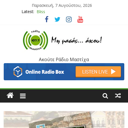
Παρασκευή, 7 Αυγούστου, 2026
Latest:
Bliss
Μάνος Τρυπιάς & Γιώργος Στρατάκης
Ιορδάνης Αγαπητός
Μαριάννα Μασάδη
Τάνια Μπρεάζου
Ακούτε Ράδιο Μαστίχα