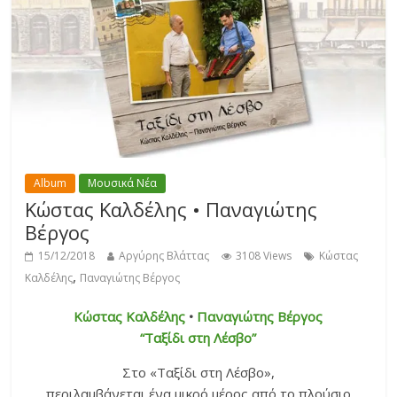
Album
Μουσικά Νέα
Κώστας Καλδέλης • Παναγιώτης
Βέργος
15/12/2018
Αργύρης Βλάττας
3108 Views
Κώστας
,
Καλδέλης
Παναγιώτης Βέργος
Κώστας Καλδέλης
•
Παναγιώτης Βέργος
“Ταξίδι στη Λέσβο”
Στο «Ταξίδι στη Λέσβο»,
περιλαμβάνεται ένα μικρό μέρος από το πλούσιο