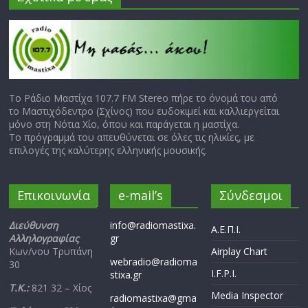
Το Ράδιο Μαστίχα 107.7 FM Stereo πήρε το όνομά του από
το Μαστιχόδεντρο (Σχίνος) που ευδοκιμεί και καλλιεργείται
μόνο στη Νότια Χίο, όπου και παράγεται η μαστίχα.
Το πρόγραμμά του απευθύνεται σε όλες τις ηλικίες, με
επιλογές της καλύτερης ελληνικής μουσικής.
Επικοινωνία
e-mail’s
Σύνδεσμοι
Διεύθυνση
info@radiomastixa.
Α.Ε.Π.Ι.
Αλληλογραφίας
gr
Κων/νου Τρυπάνη
Airplay Chart
webradio@radioma
30
I.F.P.I.
stixa.gr
Τ.Κ.:
821 32 – Χίος
Media Inspector
radiomastixa@gma