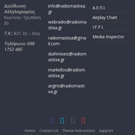
Διεύθυνση
info@radiomastixa.
Α.Ε.Π.Ι.
Αλληλογραφίας
gr
Κων/νου Τρυπάνη
Airplay Chart
webradio@radioma
30
I.F.P.I.
stixa.gr
Τ.Κ.:
821 32 – Χίος
Media Inspector
radiomastixa@gma
Τηλέφωνο: 698
il.com
1752 485
diafimiseis@radiom
astixa.gr
markellos@radiom
astixa.gr
argiris@radiomasti
xa.gr
Home
Contact Us
Theme Instructions
Support