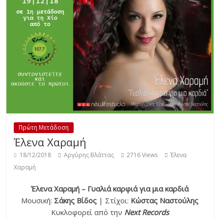
Πρώτη Μετάδοση
Έλενα Χαραμή
18/12/2018
Αργύρης Βλάττας
2716 Views
Έλενα
Χαραμή
Έλενα Χαραμή – Γυαλιά καρφιά για μια καρδιά
Μουσική:
Σάκης Βίδος
| Στίχοι:
Κώστας Ναστούλης
Κυκλοφορεί από την
Next Records