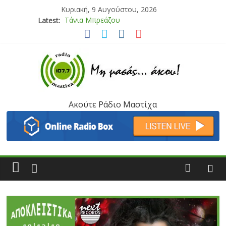
Κυριακή, 9 Αυγούστου, 2026
Latest:
Bliss
Μάνος Τρυπιάς & Γιώργος Στρατάκης
Ιορδάνης Αγαπητός
Μαριάννα Μασάδη
Τάνια Μπρεάζου
Ακούτε Ράδιο Μαστίχα