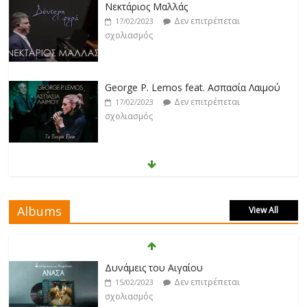
Νεκτάριος Μαλλάς
Δεν επιτρέπεται
17/02/2023
σχολιασμός
George P. Lemos feat. Ασπασία Λαιμού
Δεν επιτρέπεται
17/02/2023
σχολιασμός
Μάριος Δαρβίρας
Δεν επιτρέπεται
17/02/2023
σχολιασμός
Albums
View All
Klavdia
Δεν επιτρέπεται
17/02/2023
Δυνάμεις του Αιγαίου
σχολιασμός
Δεν επιτρέπεται
15/02/2023
σχολιασμός