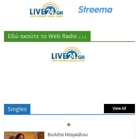
Εδώ ακούτε το Web Radio ↓↓↓
Singles
View All
Βιολέτα Νταγκάλου