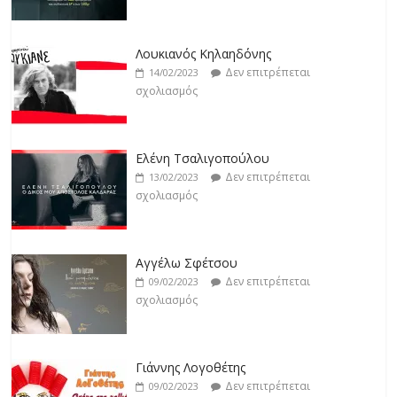
Άρτεμις Ρέντζιου
Δεν επιτρέπεται
19/02/2023
Λουκιανός Κηλαηδόνης
σχολιασμός
Δεν επιτρέπεται
14/02/2023
σχολιασμός
Jackpot
Δεν επιτρέπεται
19/02/2023
Ελένη Τσαλιγοπούλου
σχολιασμός
Δεν επιτρέπεται
13/02/2023
σχολιασμός
Αγγέλω Σφέτσου
Δεν επιτρέπεται
09/02/2023
σχολιασμός
Γιάννης Λογοθέτης
Δεν επιτρέπεται
09/02/2023