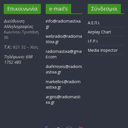
Επικοινωνία
e-mail’s
Σύνδεσμοι
Διεύθυνση
info@radiomastixa.
Α.Ε.Π.Ι.
Αλληλογραφίας
gr
Κων/νου Τρυπάνη
Airplay Chart
webradio@radioma
30
I.F.P.I.
stixa.gr
Τ.Κ.:
821 32 – Χίος
Media Inspector
radiomastixa@gma
Τηλέφωνο: 698
il.com
1752 485
diafimiseis@radiom
astixa.gr
markellos@radiom
astixa.gr
argiris@radiomasti
xa.gr