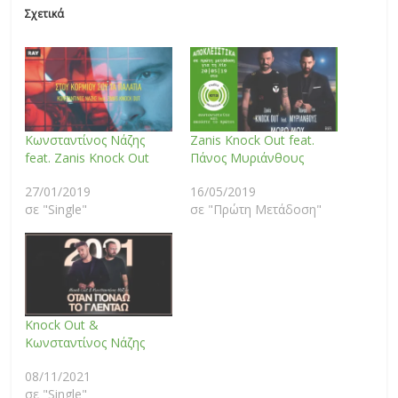
Σχετικά
Κωνσταντίνος Νάζης
Zanis Knock Out feat.
feat. Zanis Knock Out
Πάνος Μυριάνθους
27/01/2019
16/05/2019
σε "Single"
σε "Πρώτη Μετάδοση"
Knock Out &
Κωνσταντίνος Νάζης
08/11/2021
σε "Single"