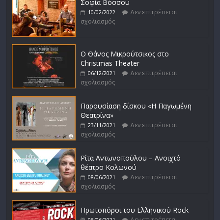
Σοφία Βόσσου
Δεν επιτρέπεται
10/02/2022
σχολιασμός
Ο Θάνος Μικρούτσικος στο
Christmas Theater
Δεν επιτρέπεται
06/12/2021
σχολιασμός
Παρουσίαση δίσκου «Η Παγωμένη
Θεατρίνα»
Δεν επιτρέπεται
23/11/2021
σχολιασμός
Ρίτα Αντωνοπούλου – Ανοιχτό
θέατρο Κολωνού
Δεν επιτρέπεται
08/06/2021
σχολιασμός
Πρωτοπόροι του Ελληνικού Rock
Δεν επιτρέπεται
08/06/2021