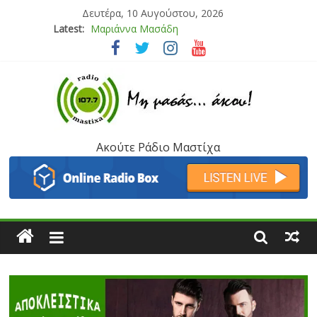
Δευτέρα, 10 Αυγούστου, 2026
Latest:
Μαριάννα Μασάδη
Τάνια Μπρεάζου
Bliss
Μάνος Τρυπιάς & Γιώργος Στρατάκης
Ιορδάνης Αγαπητός
Ακούτε Ράδιο Μαστίχα