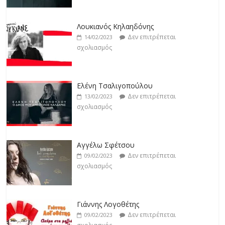
Άρτεμις Ρέντζιου
Δεν επιτρέπεται
19/02/2023
Λουκιανός Κηλαηδόνης
σχολιασμός
Δεν επιτρέπεται
14/02/2023
σχολιασμός
Jackpot
Δεν επιτρέπεται
19/02/2023
Ελένη Τσαλιγοπούλου
σχολιασμός
Δεν επιτρέπεται
13/02/2023
σχολιασμός
Αγγέλω Σφέτσου
Δεν επιτρέπεται
09/02/2023
σχολιασμός
Γιάννης Λογοθέτης
Δεν επιτρέπεται
09/02/2023