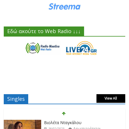
Εδώ ακούτε το Web Radio ↓↓↓
Singles
View All
Βιολέτα Νταγκάλου
Δεν επιτρέπεται
18/02/2023