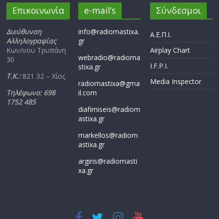
Επικοινωνία
e-mail’s
Σύνδεσμοι
Διεύθυνση
info@radiomastixa.
Α.Ε.Π.Ι.
Αλληλογραφίας
gr
Κων/νου Τρυπάνη
Airplay Chart
webradio@radioma
30
I.F.P.I.
stixa.gr
Τ.Κ.:
821 32 – Χίος
Media Inspector
radiomastixa@gma
Τηλέφωνο: 698
il.com
1752 485
diafimiseis@radiom
astixa.gr
markellos@radiom
astixa.gr
argiris@radiomasti
xa.gr