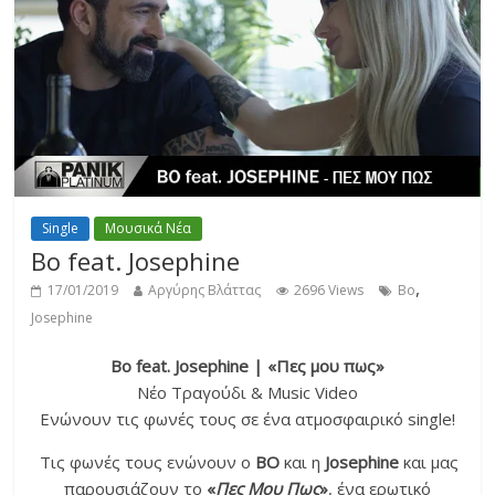
Single
Μουσικά Νέα
Bo feat. Josephine
,
17/01/2019
Αργύρης Βλάττας
2696 Views
Bo
Josephine
Bo feat. Josephine | «Πες μου πως»
Νέο Τραγούδι & Music Video
Ενώνουν τις φωνές τους σε ένα ατμοσφαιρικό single!
Τις φωνές τους ενώνουν ο
BO
και η
Josephine
και μας
παρουσιάζουν το
«
Πες Μου Πως
»
, ένα ερωτικό