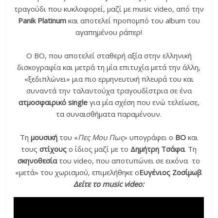
τραγούδι που κυκλοφορεί, μαζί με music video, από την
Panik Platinum
και αποτελεί προπομπό του album του
αγαπημένου ράπερ!
Ο ΒΟ, που αποτελεί σταθερή αξία στην ελληνική
δισκογραφία και μετρά τη μία επιτυχία μετά την άλλη,
«ξεδιπλώνει» μια πιο ερμηνευτική πλευρά του και
συναντά την ταλαντούχα τραγουδίστρια σε ένα
ατμοσφαιρικό single
για μία σχέση που ενώ τελείωσε,
τα συναισθήματα παραμένουν.
Τη
μουσική
του «
Πες Μου Πως
» υπογράφει ο
ΒΟ
και
τους
στίχους
ο ίδιος μαζί με το
Δημήτρη Τσάφα
. Τη
σκηνοθεσία
του video, που αποτυπώνει σε εικόνα το
«μετά» του χωρισμού, επιμελήθηκε ο
Ευγένιος Ζοσίμωβ
.
Δείτε το music video: