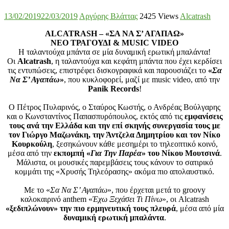
13/02/2019
22/03/2019
Αργύρης Βλάττας
2425 Views
Alcatrash
ALCATRASH – «ΣΑ ΝΑ Σ’ ΑΓΑΠΑΩ»
ΝΕΟ ΤΡΑΓΟΥΔΙ & MUSIC VIDEO
Η ταλαντούχα μπάντα σε μία δυναμική ερωτική μπαλάντα!
Οι
Alcatrash
, η ταλαντούχα και κεφάτη μπάντα που έχει κερδίσει
τις εντυπώσεις, επιστρέφει δισκογραφικά και παρουσιάζει το
«
Σα
Να Σ’ Αγαπάω
»
, που κυκλοφορεί, μαζί με music video, από την
Panik Records
!
Ο Πέτρος Πυλαρινός, ο Σταύρος Κωστής, ο Ανδρέας Βούλγαρης
και ο Κωνσταντίνος Παπασπυρόπουλος, εκτός από τις
εμφανίσεις
τους ανά την Ελλάδα και την επί σκηνής συνεργασία τους με
τον Γιώργο Μαζωνάκη, την Άντζελα Δημητρίου και τον Νίκο
Κουρκούλη
, ξεσηκώνουν κάθε μεσημέρι το τηλεοπτικό κοινό,
μέσα από την
εκπομπή «
Για Την Παρέα
» του Νίκου Μουτσινά
.
Μάλιστα, οι μουσικές παρεμβάσεις τους κάνουν το σατιρικό
κομμάτι της «Χρυσής Τηλεόρασης» ακόμα πιο απολαυστικό.
Με το «
Σα Να Σ’ Αγαπάω
», που έρχεται μετά το groovy
καλοκαιρινό anthem «
Έχω Ξεχάσει Τι Πίνω
», οι Alcatrash
«ξεδιπλώνουν» την πιο ερμηνευτική τους πλευρά
, μέσα από μία
δυναμική ερωτική μπαλάντα
.