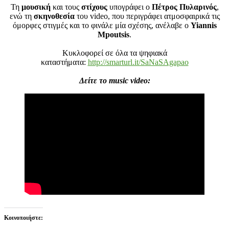
Τη
μουσική
και τους
στίχους
υπογράφει ο
Πέτρος Πυλαρινός
,
ενώ τη
σκηνοθεσία
του video, που περιγράφει ατμοσφαιρικά τις
όμορφες στιγμές και το φινάλε μία σχέσης, ανέλαβε ο
Yiannis
Mpoutsis
.
Κυκλοφορεί σε όλα τα ψηφιακά
καταστήματα:
http://smarturl.it/SaNaSAgapao
Δείτε το music video:
Κοινοποιήστε: