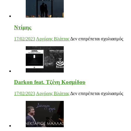
Darkon feat. Τζένη Κοσμίδου
στο
17/02/2023
Αργύρης Βλάττας
Δεν επιτρέπεται σχολιασμός
Dar
feat.
Τζέ
Κοσ
Νεκτάριος Μαλλάς
στο
17/02/2023
Αργύρης Βλάττας
Δεν επιτρέπεται σχολιασμός
Νεκ
Μαλ