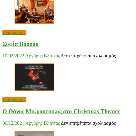
–
Βερόνικα
Δαβάκη
Εκδηλώσεις
Σοφία Βόσσου
στο
10/02/2022
Αργύρης Βλάττας
Δεν επιτρέπεται σχολιασμός
Σοφία
Βόσσου
Εκδηλώσεις
Ο Θάνος Μικρούτσικος στο Christmas Theater
στο
06/12/2021
Αργύρης Βλάττας
Δεν επιτρέπεται σχολιασμός
Ο
Θάνος