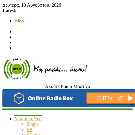
Δευτέρα, 10 Αυγούστου, 2026
Latest:
Bliss
Μάνος Τρυπιάς & Γιώργος Στρατάκης
Ιορδάνης Αγαπητός
Μαριάννα Μασάδη
Τάνια Μπρεάζου
Ακούτε Ράδιο Μαστίχα
radiomastixa.gr
Μη
μασάς…
άκου
Μουσικά Νέα
Single
EP
Album