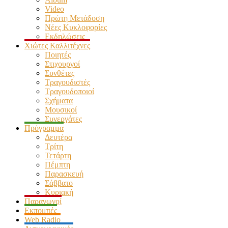
Video
Πρώτη Μετάδοση
Νέες Κυκλοφορίες
Εκδηλώσεις
Χιώτες Καλλιτέχνες
Ποιητές
Στιχουργοί
Συνθέτες
Τραγουδιστές
Τραγουδοποιοί
Σχήματα
Μουσικοί
Συνεργάτες
Πρόγραμμα
Δευτέρα
Τρίτη
Τετάρτη
Πέμπτη
Παρασκευή
Σάββατο
Κυριακή
Παραγωγοί
Εκπομπές
Web Radio