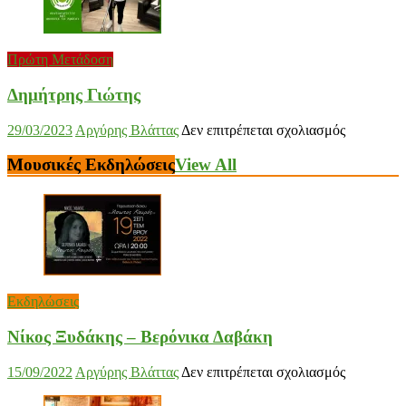
Πρώτη Μετάδοση
Δημήτρης Γιώτης
στο
29/03/2023
Αργύρης Βλάττας
Δεν επιτρέπεται σχολιασμός
Δημήτρης
Γιώτης
Μουσικές Εκδηλώσεις
View All
Εκδηλώσεις
Νίκος Ξυδάκης – Βερόνικα Δαβάκη
στο
15/09/2022
Αργύρης Βλάττας
Δεν επιτρέπεται σχολιασμός
Νίκος
Ξυδάκης