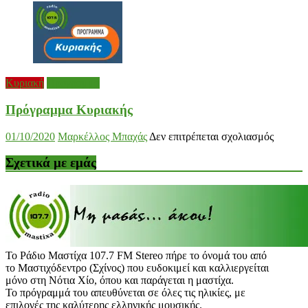
Σαββάτ
Κυριακή
Πρόγραμμα
Πρόγραμμα Κυριακής
στο
01/10/2020
Μαρκέλλος Μπαχάς
Δεν επιτρέπεται σχολιασμός
Πρόγρ
Κυριακ
Σχετικά με εμάς
Το Ράδιο Μαστίχα 107.7 FM Stereo πήρε το όνομά του από
το Μαστιχόδεντρο (Σχίνος) που ευδοκιμεί και καλλιεργείται
μόνο στη Νότια Χίο, όπου και παράγεται η μαστίχα.
Το πρόγραμμά του απευθύνεται σε όλες τις ηλικίες, με
επιλογές της καλύτερης ελληνικής μουσικής.