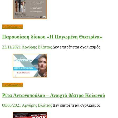
Μικρούτσ
στο
Christmas
Theater
Εκδηλώσεις
Παρουσίαση δίσκου «Η Παγωμένη Θεατρίνα»
στο
23/11/2021
Αργύρης Βλάττας
Δεν επιτρέπεται σχολιασμός
Παρουσία
δίσκου
«Η
Παγωμένη
Θεατρίνα»
Εκδηλώσεις
Ρίτα Αντωνοπούλου – Ανοιχτό θέατρο Κολωνού
στο
08/06/2021
Αργύρης Βλάττας
Δεν επιτρέπεται σχολιασμός
Ρίτα
Αντωνοπο