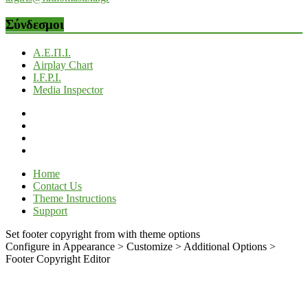
Σύνδεσμοι
Α.Ε.Π.Ι.
Airplay Chart
I.F.P.I.
Media Inspector
Home
Contact Us
Theme Instructions
Support
Set footer copyright from with theme options
Configure in Appearance > Customize > Additional Options >
Footer Copyright Editor