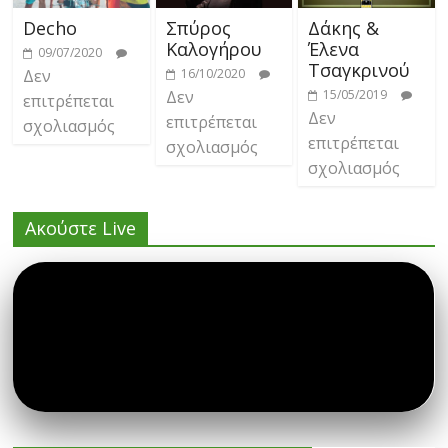
Decho
Σπύρος
Δάκης &
Καλογήρου
Έλενα
09/07/2020
Τσαγκρινού
Δεν
16/10/2020
Δεν
15/05/2019
επιτρέπεται
Δεν
επιτρέπεται
σχολιασμός
επιτρέπεται
σχολιασμός
σχολιασμός
Ακούστε Live