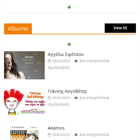
Jackpot
Δεν επιτρέπεται
19/02/2023
σχολιασμός
Albums
View All
Βιολέτα Νταγκάλου
Δεν επιτρέπεται
18/02/2023
Αγγέλω Σφέτσου
σχολιασμός
Δεν επιτρέπεται
09/02/2023
σχολιασμός
Κατερίνα Λιόλιου
Δεν επιτρέπεται
17/02/2023
Γιάννης Λογοθέτης
σχολιασμός
Δεν επιτρέπεται
09/02/2023
σχολιασμός
Ντίμης
Δεν επιτρέπεται
17/02/2023
Anemos
σχολιασμός
Δεν επιτρέπεται
03/02/2023