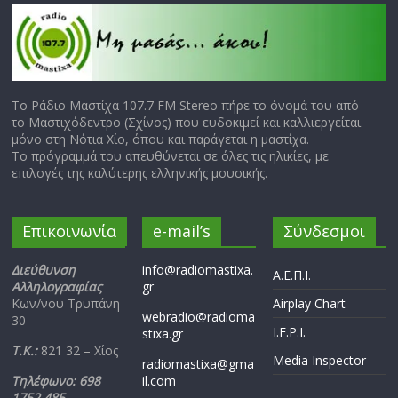
Το Ράδιο Μαστίχα 107.7 FM Stereo πήρε το όνομά του από
το Μαστιχόδεντρο (Σχίνος) που ευδοκιμεί και καλλιεργείται
μόνο στη Νότια Χίο, όπου και παράγεται η μαστίχα.
Το πρόγραμμά του απευθύνεται σε όλες τις ηλικίες, με
επιλογές της καλύτερης ελληνικής μουσικής.
Επικοινωνία
e-mail’s
Σύνδεσμοι
Διεύθυνση
info@radiomastixa.
Α.Ε.Π.Ι.
Αλληλογραφίας
gr
Κων/νου Τρυπάνη
Airplay Chart
webradio@radioma
30
I.F.P.I.
stixa.gr
Τ.Κ.:
821 32 – Χίος
Media Inspector
radiomastixa@gma
Τηλέφωνο: 698
il.com
1752 485