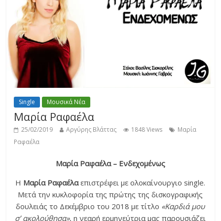
Single
Μουσικά Νέα
Μαρία Ραφαέλα
25/02/2019
Αργύρης Βλάττας
1848 Views
Μαρία
Ραφαέλα
Μαρία Ραφαέλα – Ενδεχομένως
Η
Μαρία Ραφαέλα
επιστρέφει με ολοκαίνουργιο single.
Μετά την κυκλοφορία της πρώτης της δισκογραφικής
δουλειάς το Δεκέμβριο του 2018 με τίτλο
«Καρδιά μου
σ’ ακολούθησα»
, η νεαρή ερμηνεύτρια μας παρουσιάζει