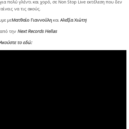
ια πολύ γλέντι και χορό, σε Non Stop Live εκτέλεση που δεν
αίνεις να τις ακούς.
με με
Ματθαίο Γιαννούλη
και
Αλεξία Χιώτη
!
 από την
Next
Records
Hellas
Ακούστε το εδώ
: