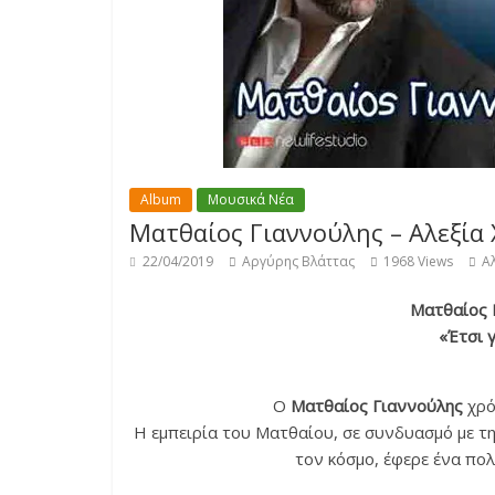
Album
Μουσικά Νέα
Ματθαίος Γιαννούλης – Αλεξία
22/04/2019
Αργύρης Βλάττας
1968 Views
Α
Ματθαίος 
«Έτσι 
Ο
Ματθαίος Γιαννούλης
χρό
Η εμπειρία του Ματθαίου, σε συνδυασμό με τ
τον κόσμο, έφερε ένα πο