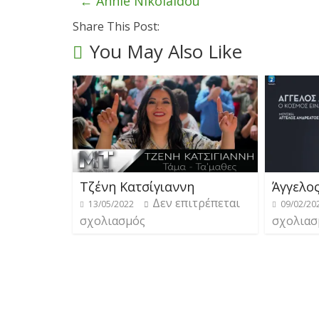
←
Annie Nikolaidou
Share This Post:
You May Also Like
Τζένη Κατσίγιαννη
Άγγελο
Δεν επιτρέπεται
13/05/2022
09/02/20
σχολιασμός
σχολιασ