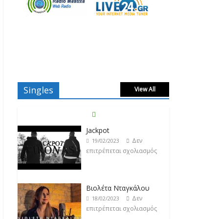
Jackpot
Singles
View All
Δεν
19/02/2023
επιτρέπεται σχολιασμός
Βιολέτα Νταγκάλου
Δεν
18/02/2023
επιτρέπεται σχολιασμός
Κατερίνα Λιόλιου
Δεν
17/02/2023