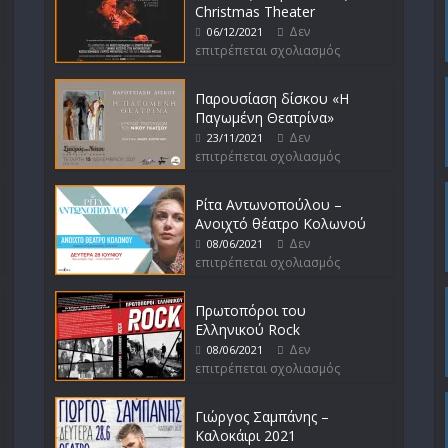
Christmas Theater
Δεν
06/12/2021
επιτρέπεται σχολιασμός
Παρουσίαση δίσκου «Η
Παγωμένη Θεατρίνα»
Δεν
23/11/2021
επιτρέπεται σχολιασμός
Ρίτα Αντωνοπούλου –
Ανοιχτό θέατρο Κολωνού
Δεν
08/06/2021
επιτρέπεται σχολιασμός
Πρωτοπόροι του
Ελληνικού Rock
Δεν
08/06/2021
επιτρέπεται σχολιασμός
Γιώργος Σαμπάνης –
Καλοκάιρι 2021