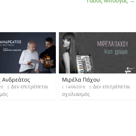
Τάσος Μπουγάς
→
ς Ανδρεάτος
Μιρέλα Πάχου
Δεν επιτρέπεται
Δεν επιτρέπεται
20
14/06/2018
μός
σχολιασμός