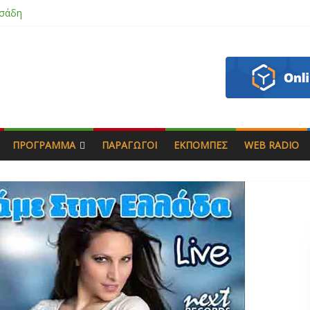
σάδη
ζου
ς & Γιώργος Στρατάκης
πητός
ΠΡΌΓΡΑΜΜΑ
ΠΑΡΑΓΩΓΟΊ
ΕΚΠΟΜΠΈΣ
WEB RADIO