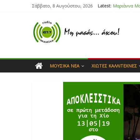
Σάββατο, 8 Αυγούστου, 2026
Latest:
Μαριάννα Μ
Τάνια Μπρεά
Bliss
Μάνος Τρυπι
Ιορδάνης Αγ
ΜΟΥΣΙΚΆ ΝΈΑ
ΧΙΏΤΕΣ ΚΑΛΛΙΤΈΧΝΕΣ