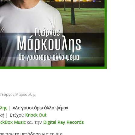
Γιώργος Μάρκουλης
λης
| «Δε γουστάρω άλλο ψέμα»
ή | Στίχοι:
Knock Out
ackBox Music
και την
Digital Ray Records
σε πρώτη μετάδοση για τη Χίο