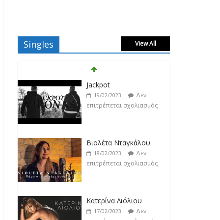
Singles
View All
Βιολέτα Νταγκάλου
Δεν
18/02/2023
επιτρέπεται σχολιασμός
Κατερίνα Λιόλιου
Δεν
17/02/2023
επιτρέπεται σχολιασμός
Ντίμης
Δεν
17/02/2023