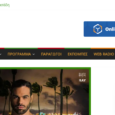
ασάδη
ζου
άς & Γιώργος Στρατάκης
απητός
ΠΡΌΓΡΑΜΜΑ
ΠΑΡΑΓΩΓΟΊ
ΕΚΠΟΜΠΈΣ
WEB RADIO