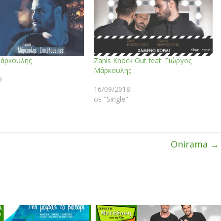
Μάρκουλης
Zanis Knock Out feat. Γιώργος
Μάρκουλης
9
16/09/2018
σε "Single"
Onirama
→