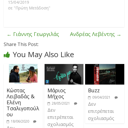
15/04/2019
σε "Πρώτη Μετάδοση"
←
Γιάννης Γεωργιλάς
Ανδρέας Λεβέντης
→
Share This Post:
You May Also Like
Κώστας
Μάριος
Buzz
Λειβαδάς &
Μήχος
09/04/2021
Ελένη
28/05/2021
Δεν
Τσαλιγοπούλ
Δεν
επιτρέπεται
ου
επιτρέπεται
σχολιασμός
18/06/2020
σχολιασμός