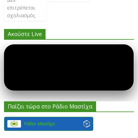
Δεν
επιτρέπεται
σχολιασμός
Ακούστε Live
Παίζει τώρα στο Ράδιο Μαστίχα
Ράδιο Μαστίχα