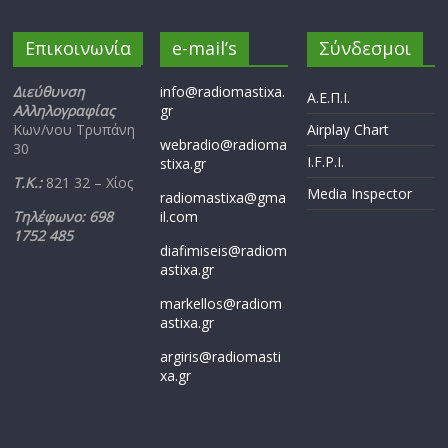
Επικοινωνία
e-mail’s
Σύνδεσμοι
Διεύθυνση
info@radiomastixa.
Α.Ε.Π.Ι.
Αλληλογραφίας
gr
Κων/νου Τρυπάνη
Airplay Chart
webradio@radioma
30
I.F.P.I.
stixa.gr
Τ.Κ.:
821 32 – Χίος
Media Inspector
radiomastixa@gma
Τηλέφωνο: 698
il.com
1752 485
diafimiseis@radiom
astixa.gr
markellos@radiom
astixa.gr
argiris@radiomasti
xa.gr