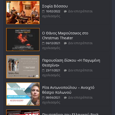
Σοφία Βόσσου
Δεν επιτρέπεται
10/02/2022
σχολιασμός
Ο Θάνος Μικρούτσικος στο
Christmas Theater
Δεν επιτρέπεται
06/12/2021
σχολιασμός
Παρουσίαση δίσκου «Η Παγωμένη
Θεατρίνα»
Δεν επιτρέπεται
23/11/2021
σχολιασμός
Ρίτα Αντωνοπούλου – Ανοιχτό
θέατρο Κολωνού
Δεν επιτρέπεται
08/06/2021
σχολιασμός
Πρωτοπόροι του Ελληνικού Rock