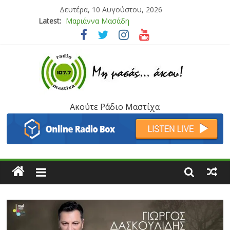
Δευτέρα, 10 Αυγούστου, 2026
Latest:
Τάνια Μπρεάζου
Bliss
Μάνος Τρυπιάς & Γιώργος Στρατάκης
Ιορδάνης Αγαπητός
Μαριάννα Μασάδη
Ακούτε Ράδιο Μαστίχα