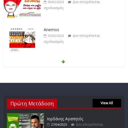
Δεν επιτρέπεται
09/02/2023
σχολιασμός
Anemos
Δεν επιτρέπεται
03/02/2023
σχολιασμός
Θοδωρής Φέρρης
Δεν επιτρέπεται
30/01/2023
σχολιασμός
Νίκος Ζιώγαλας
Πρώτη Μετάδοση
Δεν επιτρέπεται
View All
27/01/2023
σχολιασμός
Ιορδάνης Αγαπητός
Δεν επιτρέπεται
27/04/2023