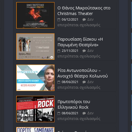
Ο Θάνος Μικρούτσικος στο
Christmas Theater
Δεν
06/12/2021
επιτρέπεται σχολιασμός
Παρουσίαση δίσκου «Η
Παγωμένη Θεατρίνα»
Δεν
23/11/2021
επιτρέπεται σχολιασμός
Ρίτα Αντωνοπούλου –
Ανοιχτό θέατρο Κολωνού
Δεν
08/06/2021
επιτρέπεται σχολιασμός
Πρωτοπόροι του
Ελληνικού Rock
Δεν
08/06/2021
επιτρέπεται σχολιασμός