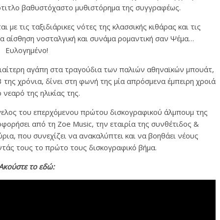
ότιτλο βαθυστόχαστο μυθιστόρημα της συγγραφέως.
 με τις ταξιδιάρικες νότες της κλασσικής κιθάρας και τις
ια αίσθηση νοσταλγική και συνάμα ρομαντική σαν Ψέμα…
Ευλογημένο!
ιδιαίτερη αγάπη στα τραγούδια των παλιών αθηναϊκών μπουάτ,
 της χρόνια, δίνει στη φωνή της μία απρόσμενα έμπειρη χροιά
 νεαρό της ηλικίας της.
γγελος του επερχόμενου πρώτου δισκογραφικού άλμπουμ της
φορήσει από τη Zoe Music, την εταιρία της συνθέτιδος &
ια, που συνεχίζει να ανακαλύπτει και να βοηθάει νέους
ντάς τους το πρώτο τους δισκογραφικό βήμα.
Ακούστε το εδώ: