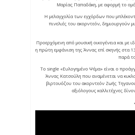
Μαρίας Παπαδάκη, με αφορμή το ομ
Η μελαγχολία των εγχόρδων που μπλέκονται
πινελιές του ακορντεόν, δημιουργούν μ
Προερχόμενη από μουσική οικογένεια και με 
η πρώτη εμφάνιση της Άννας επί σκηνής στα 13
παρά το
Το single «Ευλογημένο Ψέμα» είναι ο προά
Άννας Κατσούλη που αναμένεται να κυκλο
βιρτουόζου του ακορντεόν Ζωής Τηγανούρ
αξιόλογους καλλιτέχνες δίνο