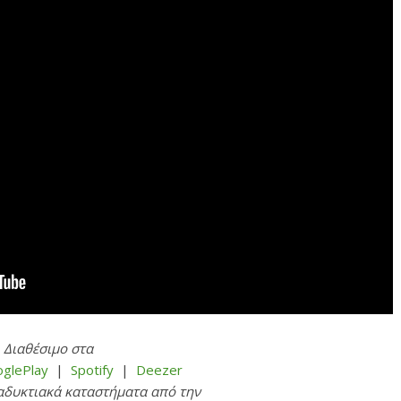
Διαθέσιμο στα
glePlay
|
Spotify
|
Deezer
ιαδυκτιακά καταστήματα από την