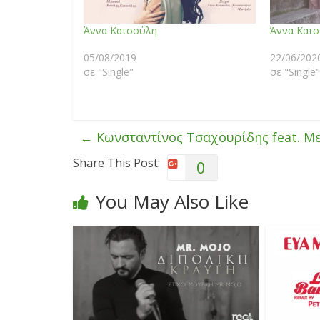
Άννα Κατσούλη
Άννα Κατ
05/08/2019
22/06/202
σε "Single"
σε "Single"
←
Κωνσταντίνος Τσαχουρίδης feat. Μ
Share This Post:
0
You May Also Like