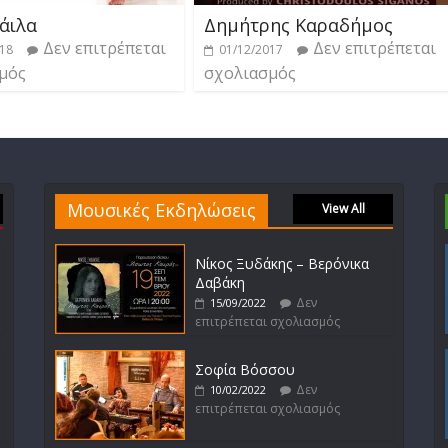
άιλα
Δημήτρης Καραδήμος
Δεν επιτρέπεται
Δεν επιτρέπεται
018
01/12/2017
μός
σχολιασμός
Μουσικές Εκδηλώσεις
View All
Νίκος Ξυδάκης – Βερόνικα
Δαβάκη
Δεν
15/09/2022
επιτρέπεται σχολιασμός
Σοφία Βόσσου
Δεν
10/02/2022
επιτρέπεται σχολιασμός