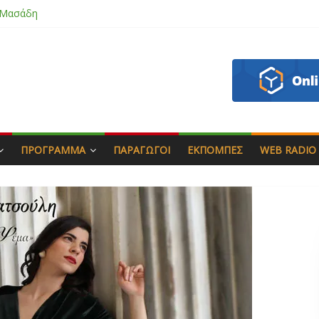
 Μασάδη
εάζου
πιάς & Γιώργος Στρατάκης
Αγαπητός
ΠΡΌΓΡΑΜΜΑ
ΠΑΡΑΓΩΓΟΊ
ΕΚΠΟΜΠΈΣ
WEB RADIO