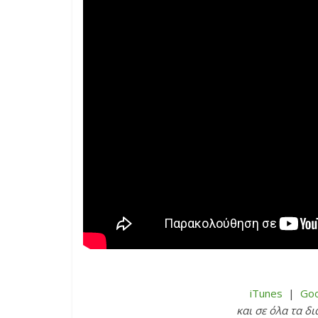
iTunes
|
Goo
και σε όλα τα δ