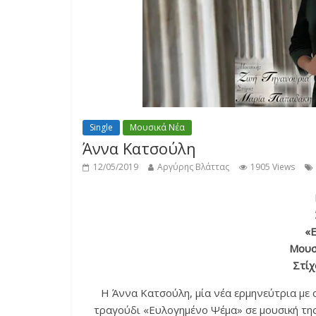
Single
Μουσικά Νέα
Άννα Κατσούλη
12/05/2019
Αργύρης Βλάττας
1905 Views
«
Μουσ
Στίχ
Η Άννα Κατσούλη, μία νέα ερμηνεύτρια με 
τραγούδι «Ευλογημένο Ψέμα» σε μουσική τη