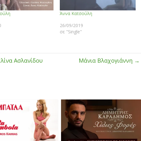
σούλη
Άννα Κατσούλη
0
26/09/2019
σε "Single"
ελίνα Ασλανίδου
Μάνια Βλαχογιάννη
→