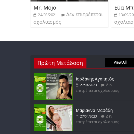
Mr. Mojo
Εύα Μπ
Δεν επιτρέπεται
24/03/2021
13/09/2
σχολιασμός
σχολιασ
Πρώτη Μετάδοση
View All
Ιορδάνης Αγαπητός
Δεν
27/04/2023
επιτρέπεται σχολιασμός
Μαριάννα Μασάδη
Δεν
27/04/2023
επιτρέπεται σχολιασμός