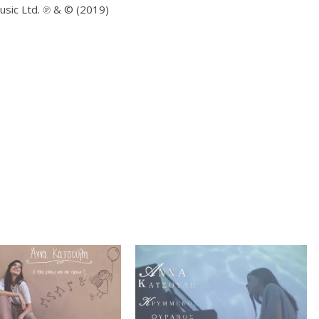
sic Ltd. ℗ & © (2019)