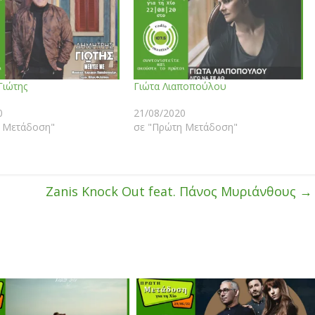
Γιώτης
Γιώτα Λιαποπούλου
0
21/08/2020
 Μετάδοση"
σε "Πρώτη Μετάδοση"
Zanis Knock Out feat. Πάνος Μυριάνθους
→