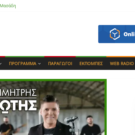
 Μασάδη
εάζου
πιάς & Γιώργος Στρατάκης
Αγαπητός
ΠΡΌΓΡΑΜΜΑ
ΠΑΡΑΓΩΓΟΊ
ΕΚΠΟΜΠΈΣ
WEB RADIO