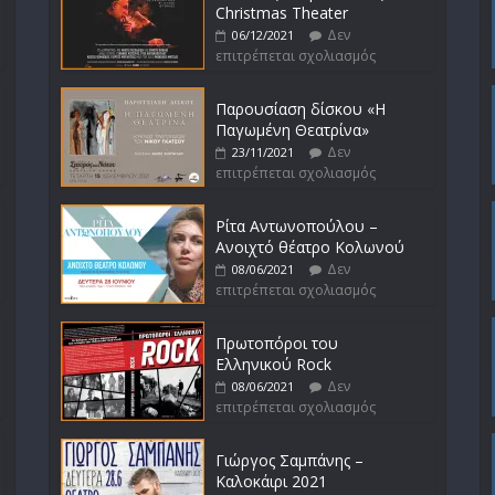
Christmas Theater
Δεν
06/12/2021
επιτρέπεται σχολιασμός
Παρουσίαση δίσκου «Η
Παγωμένη Θεατρίνα»
Δεν
23/11/2021
επιτρέπεται σχολιασμός
Ρίτα Αντωνοπούλου –
Ανοιχτό θέατρο Κολωνού
Δεν
08/06/2021
επιτρέπεται σχολιασμός
Πρωτοπόροι του
Ελληνικού Rock
Δεν
08/06/2021
επιτρέπεται σχολιασμός
Γιώργος Σαμπάνης –
Καλοκάιρι 2021