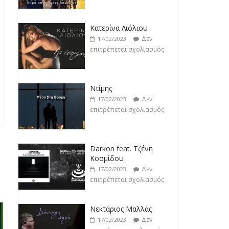
Ντίμης
Δεν
17/02/2023
επιτρέπεται σχολιασμός
Darkon feat. Τζένη
Κοσμίδου
Δεν
17/02/2023
επιτρέπεται σχολιασμός
Νεκτάριος Μαλλάς
Δεν
17/02/2023
επιτρέπεται σχολιασμός
George P. Lemos feat.
Ασπασία Λαιμού