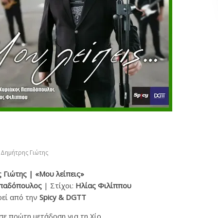
Δημήτρης Γιώτης
 Γιώτης
| «Μου λείπεις»
παδόπουλος
| Στίχοι:
Ηλίας Φιλίππου
εί από την
Spicy & DGTT
σε πρώτη μετάδοση για τη Χίο