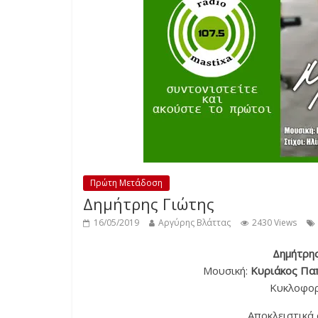
Πρώτη Μετάδοση
Δημήτρης Γιώτης
16/05/2019
Αργύρης Βλάττας
2430 Views
Δημήτρης
Μουσική:
Κυριάκος Πα
Κυκλοφορ
Αποκλειστικά 