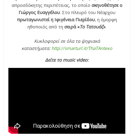
απροσδόκητης περιπέτειας, το οποίο
σκηνοθέτησε ο
Γιώργος Ευαγγέλου
. Στο πλευρό του Νέαρχου
πρωταγωνιστεί η Ιφιγένεια Πιερίδου
, η όμορφη
ηθοποιός από τη
σειρά «
Το Τατουάζ
»
.
Κυκλοφορεί σε όλα τα ψηφιακά
καταστήματα:
http://smarturl.it/ThaTAntexo
Δείτε το music video: