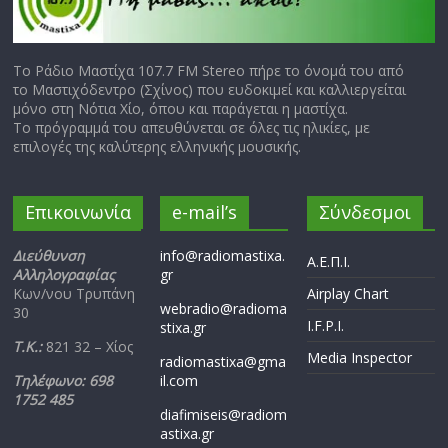
Το Ράδιο Μαστίχα 107.7 FM Stereo πήρε το όνομά του από
το Μαστιχόδεντρο (Σχίνος) που ευδοκιμεί και καλλιεργείται
μόνο στη Νότια Χίο, όπου και παράγεται η μαστίχα.
Το πρόγραμμά του απευθύνεται σε όλες τις ηλικίες, με
επιλογές της καλύτερης ελληνικής μουσικής.
Επικοινωνία
e-mail’s
Σύνδεσμοι
Διεύθυνση
info@radiomastixa.
Α.Ε.Π.Ι.
Αλληλογραφίας
gr
Κων/νου Τρυπάνη
Airplay Chart
webradio@radioma
30
I.F.P.I.
stixa.gr
Τ.Κ.:
821 32 – Χίος
Media Inspector
radiomastixa@gma
Τηλέφωνο: 698
il.com
1752 485
diafimiseis@radiom
astixa.gr