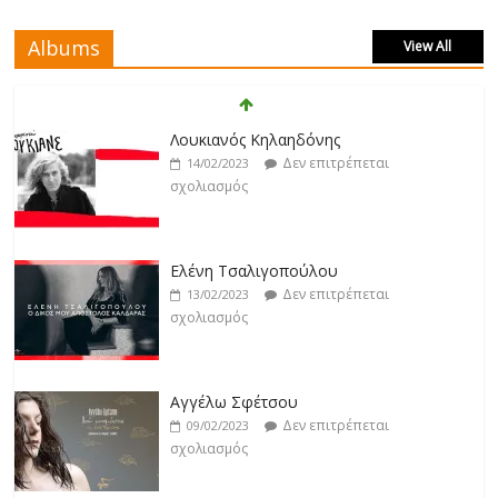
Δεν επιτρέπεται
17/02/2023
σχολιασμός
Albums
View All
Άρτεμις Ρέντζιου
Δεν επιτρέπεται
19/02/2023
Λουκιανός Κηλαηδόνης
σχολιασμός
Δεν επιτρέπεται
14/02/2023
σχολιασμός
Jackpot
Δεν επιτρέπεται
19/02/2023
Ελένη Τσαλιγοπούλου
σχολιασμός
Δεν επιτρέπεται
13/02/2023
σχολιασμός
Βιολέτα Νταγκάλου
Δεν επιτρέπεται
18/02/2023
Αγγέλω Σφέτσου
σχολιασμός
Δεν επιτρέπεται
09/02/2023
σχολιασμός