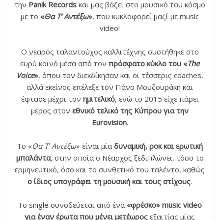
την
Panik Records
και μας βάζει στο μουσικό του κόσμο
με το
«
Θα Τ’ Αντέξω
»
, που κυκλοφορεί μαζί με music
video!
Ο νεαρός ταλαντούχος καλλιτέχνης συστήθηκε στο
ευρύ κοινό μέσα από τον
πρόσφατο κύκλο του «
The
Voice
»
, όπου τον διεκδίκησαν και οι τέσσερις coaches,
αλλά εκείνος επέλεξε τον Πάνο Μουζουράκη και
έφτασε μέχρι τον
ημιτελικό
, ενώ το 2015 είχε πάρει
μέρος στον
εθνικό τελικό της Κύπρου για την
Eurovision
.
To «
Θα Τ’ Αντέξω
» είναι μία
δυναμική, ροκ και ερωτική
μπαλάντα
, στην οποία ο Νέαρχος ξεδιπλώνει, τόσο το
ερμηνευτικό, όσο και το συνθετικό του ταλέντο, καθώς
ο ίδιος υπογράφει τη μουσική και τους στίχους
.
Το single συνοδεύεται από ένα
«φρέσκο» music video
για έναν έρωτα που μένει μετέωρος
εξαιτίας μίας