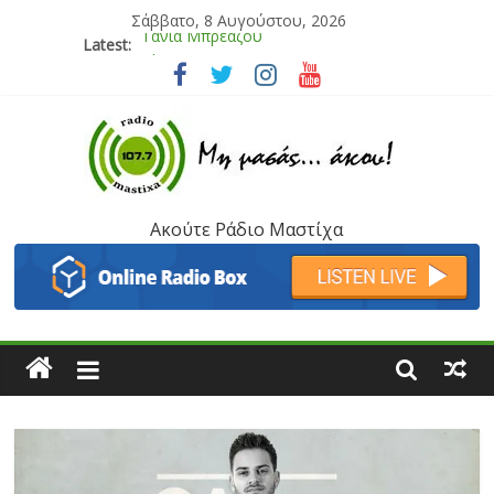
Σάββατο, 8 Αυγούστου, 2026
Latest:
Bliss
Μάνος Τρυπιάς & Γιώργος Στρατάκης
Ιορδάνης Αγαπητός
Μαριάννα Μασάδη
Τάνια Μπρεάζου
Ακούτε Ράδιο Μαστίχα