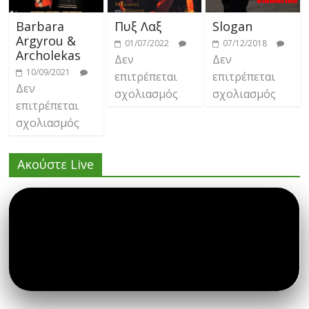
Barbara
Πυξ Λαξ
Slogan
Argyrou &
01/07/2022
07/12/2018
Archolekas
Δεν
Δεν
10/09/2021
επιτρέπεται
επιτρέπεται
Δεν
σχολιασμός
σχολιασμός
επιτρέπεται
σχολιασμός
Ακούστε Live