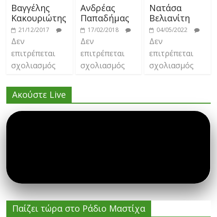
Βαγγέλης
Ανδρέας
Νατάσα
Κακουριώτης
Παπαδήμας
Βελιανίτη
21/12/2017
17/02/2018
04/05/2022
Δεν
Δεν
Δεν
επιτρέπεται
επιτρέπεται
επιτρέπεται
σχολιασμός
σχολιασμός
σχολιασμός
Ακούστε Live
Παίζει τώρα στο Ράδιο Μαστίχα