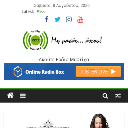
Σάββατο, 8 Αυγούστου, 2026
Latest:
Bliss
Μάνος Τρυπιάς & Γιώργος Στρατάκης
Ιορδάνης Αγαπητός
Μαριάννα Μασάδη
Τάνια Μπρεάζου
Ακούτε Ράδιο Μαστίχα