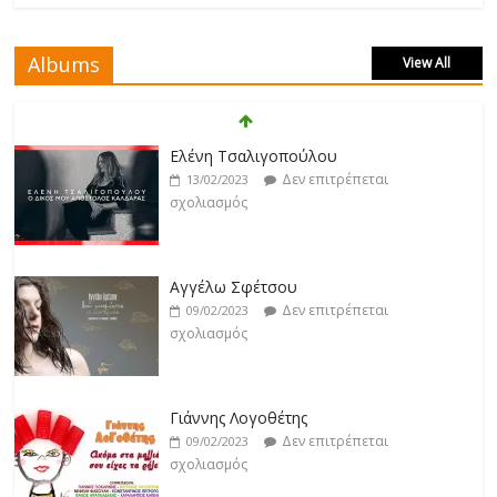
Δεν επιτρέπεται
19/02/2023
σχολιασμός
Albums
View All
Jackpot
Δεν επιτρέπεται
19/02/2023
Ελένη Τσαλιγοπούλου
σχολιασμός
Δεν επιτρέπεται
13/02/2023
σχολιασμός
Βιολέτα Νταγκάλου
Δεν επιτρέπεται
18/02/2023
Αγγέλω Σφέτσου
σχολιασμός
Δεν επιτρέπεται
09/02/2023
σχολιασμός
Κατερίνα Λιόλιου
Δεν επιτρέπεται
17/02/2023
Γιάννης Λογοθέτης
σχολιασμός
Δεν επιτρέπεται
09/02/2023
σχολιασμός