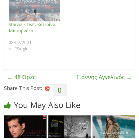
Starwalk feat. Κατερίνα
Μπουρνάκα
08/07/2021
σε "Single"
←
48 Ώρες
Γιάννης Αγγελινός
→
Share This Post:
0
You May Also Like