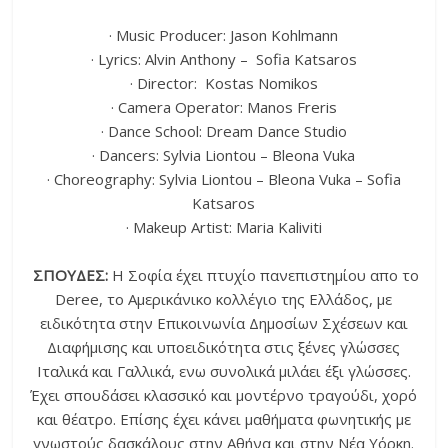
· Music Producer: Jason Kohlmann
· Lyrics: Alvin Anthony – Sofia Katsaros
· Director: Kostas Nomikos
· Camera Operator: Manos Freris
· Dance School: Dream Dance Studio
· Dancers: Sylvia Liontou – Bleona Vuka
· Choreography: Sylvia Liontou – Bleona Vuka – Sofia
Katsaros
· Makeup Artist: Maria Kaliviti
ΣΠΟΥΔΕΣ:
Η Σοφία έχει πτυχίο πανεπιστημίου απο το
Deree, το Αμερικάνικο κολλέγιο της Ελλάδος, με
ειδικότητα στην Επικοινωνία Δημοσίων Σχέσεων και
Διαφήμισης και υποειδικότητα στις ξένες γλώσσες
Ιταλικά και Γαλλικά, ενω συνολικά μιλάει έξι γλώσσες.
Έχει σπουδάσει κλασσικό και μοντέρνο τραγούδι, χορό
και θέατρο. Επίσης έχει κάνει μαθήματα φωνητικής με
γνωστούς δασκάλους στην Αθήνα και στην Νέα Υόρκη.