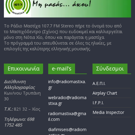
Το Ράδιο Μαστίχα 107.7 FM Stereo πήρε το όνομά του από
το Μαστιχόδεντρο (Σχίνος) που ευδοκιμεί και καλλιεργείται
μόνο στη Νότια Χίο, όπου και παράγεται η μαστίχα.
Το πρόγραμμά του απευθύνεται σε όλες τις ηλικίες, με
επιλογές της καλύτερης ελληνικής μουσικής.
Επικοινωνία
e-mail’s
Σύνδεσμοι
Διεύθυνση
info@radiomastixa.
Α.Ε.Π.Ι.
Αλληλογραφίας
gr
Κων/νου Τρυπάνη
Airplay Chart
webradio@radioma
30
I.F.P.I.
stixa.gr
Τ.Κ.:
821 32 – Χίος
Media Inspector
radiomastixa@gma
Τηλέφωνο: 698
il.com
1752 485
diafimiseis@radiom