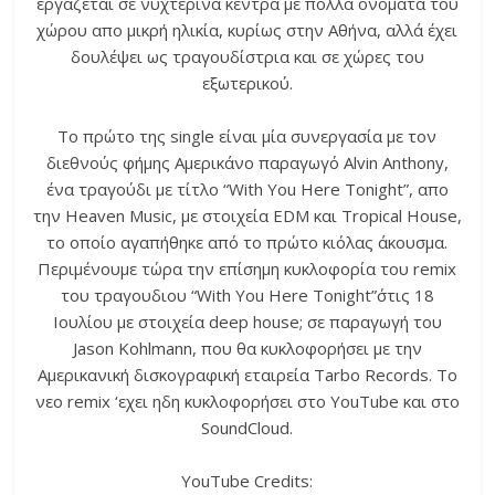
εργάζεται σε νυχτερινά κέντρα με πολλά ονόματα του
χώρου απο μικρή ηλικία, κυρίως στην Αθήνα, αλλά έχει
δουλέψει ως τραγουδίστρια και σε χώρες του
εξωτερικού.
Το πρώτο της single είναι μία συνεργασία με τον
διεθνούς φήμης Αμερικάνο παραγωγό Alvin Anthony,
ένα τραγούδι με τίτλο “With You Here Tonight”, απο
την Heaven Music, με στοιχεία EDM και Tropical House,
το οποίο αγαπήθηκε από το πρώτο κιόλας άκουσμα.
Περιμένουμε τώρα την επίσημη κυκλοφορία του remix
του τραγουδιου “With You Here Tonight”΄στις 18
Ιουλίου με στοιχεία deep house; σε παραγωγή του
Jason Kohlmann, που θα κυκλοφορήσει με την
Αμερικανική δισκογραφική εταιρεία Tarbo Records. Το
νεο remix ‘εχει ηδη κυκλοφορήσει στο YouΤube και στο
SoundCloud.
YouTube Credits: