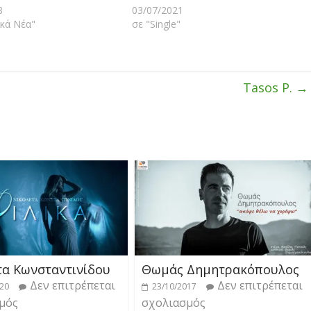
8
03/07/2021
κά Νέα"
σε "Single"
Tasos P.
→
τα Κωνσταντινίδου
Θωμάς Δημητρακόπουλος
Δεν επιτρέπεται
Δεν επιτρέπεται
020
23/10/2017
μός
σχολιασμός