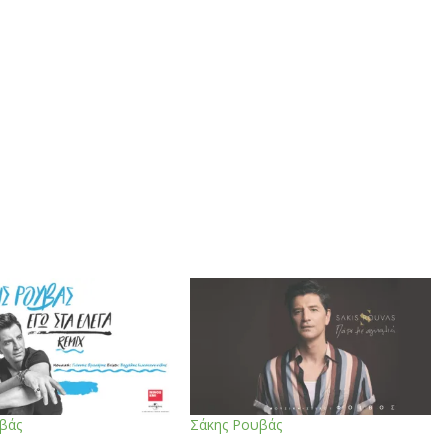
βάς
Σάκης Ρουβάς