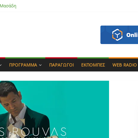
 Μασάδη
εάζου
πιάς & Γιώργος Στρατάκης
Αγαπητός
ΠΡΌΓΡΑΜΜΑ
ΠΑΡΑΓΩΓΟΊ
ΕΚΠΟΜΠΈΣ
WEB RADIO