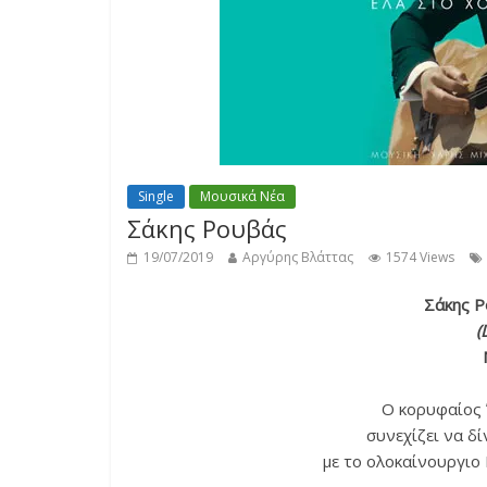
Single
Μουσικά Νέα
Σάκης Ρουβάς
19/07/2019
Αργύρης Βλάττας
1574 Views
Σάκης Ρ
(
Ο κορυφαίος
συνεχίζει να δί
με το ολοκαίνουργιο 