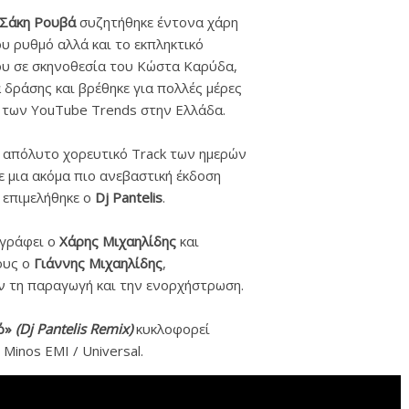
Σάκη Ρουβά
συζητήθηκε έντονα χάρη
υ ρυθμό αλλά και το εκπληκτικό
 του σε σκηνοθεσία του Κώστα Καρύδα,
α δράσης και βρέθηκε για πολλές μέρες
ς των YouTube Trends στην Ελλάδα.
ο απόλυτο χορευτικό Track των ημερών
ε μια ακόμα πιο ανεβαστική έκδοση
 επιμελήθηκε ο
Dj Pantelis
.
ογράφει ο
Χάρης Μιχαηλίδης
και
ους ο
Γιάννης Μιχαηλίδης
,
αν τη παραγωγή και την ενορχήστρωση.
ό»
(Dj Pantelis Remix)
κυκλοφορεί
 Minos EMI / Universal.