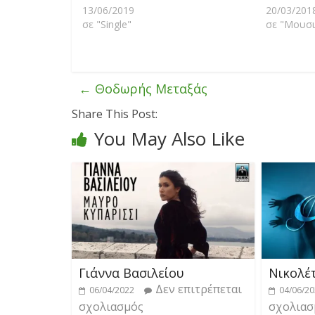
13/06/2019
20/03/201
σε "Single"
σε "Μουσι
←
Θοδωρής Μεταξάς
Share This Post:
You May Also Like
Γιάννα Βασιλείου
Νικολέ
Δεν επιτρέπεται
06/04/2022
04/06/2
σχολιασμός
σχολιασ