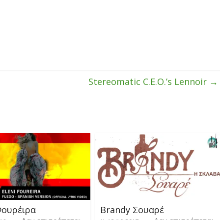
Stereomatic C.E.O.’s Lennoir
→
Φουρέιρα
Brandy Σουαρέ