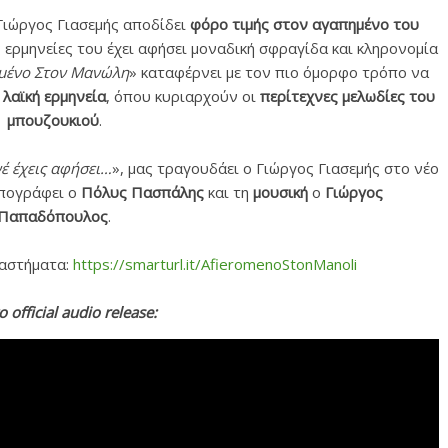
 Γιώργος Γιασεμής αποδίδει
φόρο τιμής στον αγαπημένο του
ις ερμηνείες του έχει αφήσει μοναδική σφραγίδα και κληρονομία
μένο Στον Μανώλη
» καταφέρνει με τον πιο όμορφο τρόπο να
 λαϊκή ερμηνεία
, όπου κυριαρχούν οι
περίτεχνες μελωδίες του
μπουζουκιού
.
έ έχεις αφήσει…
», μας τραγουδάει ο Γιώργος Γιασεμής στο νέο
πογράφει ο
Πόλυς Πασπάλης
και τη
μουσική
ο
Γιώργος
Παπαδόπουλος
.
ταστήματα:
https://smarturl.it/AfieromenoStonManoli
ο official audio release: