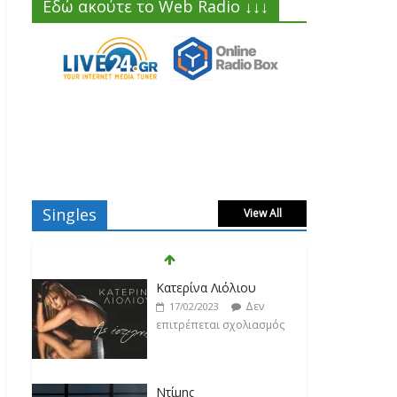
Εδώ ακούτε το Web Radio ↓↓↓
Singles
View All
Ντίμης
Δεν
17/02/2023
επιτρέπεται σχολιασμός
Darkon feat. Τζένη