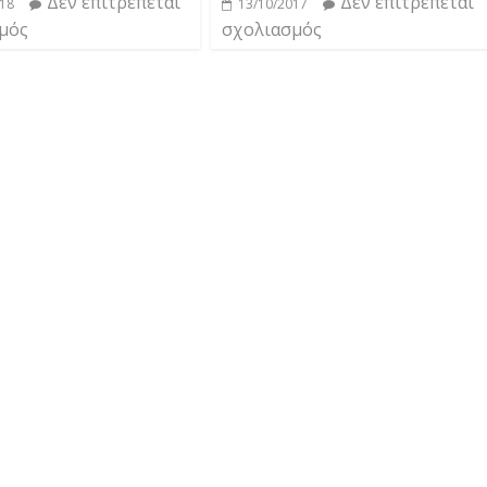
Δεν επιτρέπεται
Δεν επιτρέπεται
018
13/10/2017
μός
σχολιασμός