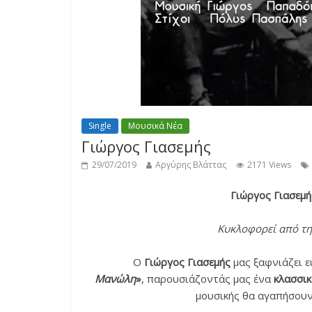
Single
Μουσικά Νέα
Γιώργος Γιασεμής
29/07/2019
Αργύρης Βλάττας
2171 Views
Γιώργος Γιασεμ
Κυκλοφορεί από την
Ο
Γιώργος Γιασεμής
μας ξαφνιάζει ε
Μανώλη
»
, παρουσιάζοντάς μας ένα
κλασσικ
μουσικής θα αγαπήσουν,