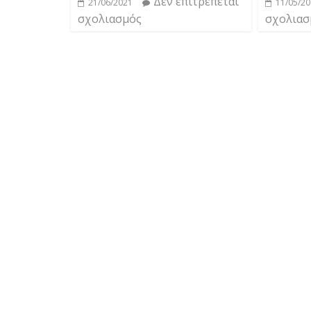
Δεν επιτρέπεται
21/06/2021
11/05/2
σχολιασμός
σχολιασ