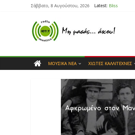
Σάββατο, 8 Αυγούστου, 2026
Latest:
Bliss
Μάνος Τρυπι
Ιορδάνης Αγ
Μαριάννα Μ
Τάνια Μπρεά
ΜΟΥΣΙΚΆ ΝΈΑ
ΧΙΏΤΕΣ ΚΑΛΛΙΤΈΧΝΕΣ