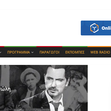
άς & Γιώργος Στρατάκης
απητός
ασάδη
ζου
ΠΡΌΓΡΑΜΜΑ
ΠΑΡΑΓΩΓΟΊ
ΕΚΠΟΜΠΈΣ
WEB RADIO