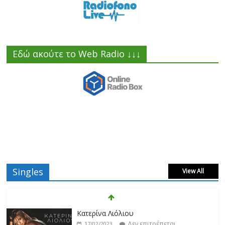
Εδώ ακούτε το Web Radio ↓↓↓
Singles
View All
Κατερίνα Λιόλιου
Δεν επιτρέπεται
17/02/2023