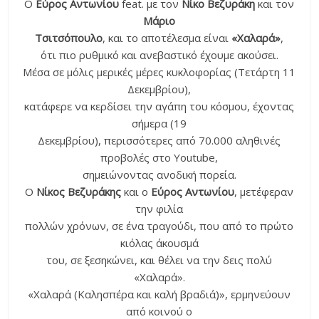
Ο
Εύρος Αντωνίου
feat. με τον
Νίκο Βεζυράκη
και τον
Μάριο
Τσιτσόπουλο
, και το αποτέλεσμα είναι
«Χαλαρά»
,
ότι πιο ρυθμικό και ανεβαστικό έχουμε ακούσει.
Μέσα σε μόλις μερικές μέρες κυκλοφορίας (Τετάρτη 11
Δεκεμβρίου),
κατάφερε να κερδίσει την αγάπη του κόσμου, έχοντας
σήμερα (19
Δεκεμβρίου), περισσότερες από 70.000 αληθινές
προβολές στο Youtube,
σημειώνοντας ανοδική πορεία.
Ο
Νίκος Βεζυράκης
και ο
Εύρος Αντωνίου
, μετέφεραν
την φιλία
πολλών χρόνων, σε ένα τραγούδι, που από το πρώτο
κιόλας άκουσμά
του, σε ξεσηκώνει, και θέλει να την δεις πολύ
«Χαλαρά».
«Χαλαρά (Καλησπέρα και καλή βραδιά)», ερμηνεύουν
από κοινού ο