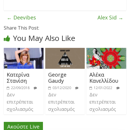
←
Deevibes
Alex Sid
→
Share This Post:
You May Also Like
Κατερίνα
George
Αλέκα
Στανίση
Gaudy
Κανελλίδου
22/09/2018
03/12/2020
12/01/2022
Δεν
Δεν
Δεν
επιτρέπεται
επιτρέπεται
επιτρέπεται
σχολιασμός
σχολιασμός
σχολιασμός
Ακούστε Live