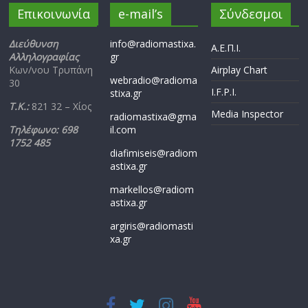
Επικοινωνία
e-mail’s
Σύνδεσμοι
Διεύθυνση
info@radiomastixa.
Α.Ε.Π.Ι.
Αλληλογραφίας
gr
Κων/νου Τρυπάνη
Airplay Chart
webradio@radioma
30
I.F.P.I.
stixa.gr
Τ.Κ.:
821 32 – Χίος
Media Inspector
radiomastixa@gma
Τηλέφωνο: 698
il.com
1752 485
diafimiseis@radiom
astixa.gr
markellos@radiom
astixa.gr
argiris@radiomasti
xa.gr