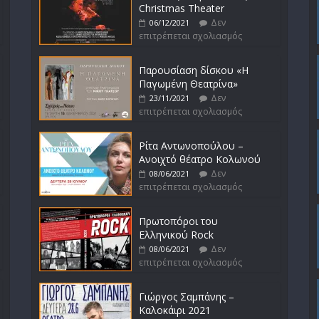
Christmas Theater
Δεν
06/12/2021
επιτρέπεται σχολιασμός
Παρουσίαση δίσκου «Η
Παγωμένη Θεατρίνα»
Δεν
23/11/2021
επιτρέπεται σχολιασμός
Ρίτα Αντωνοπούλου –
Ανοιχτό θέατρο Κολωνού
Δεν
08/06/2021
επιτρέπεται σχολιασμός
Πρωτοπόροι του
Ελληνικού Rock
Δεν
08/06/2021
επιτρέπεται σχολιασμός
Γιώργος Σαμπάνης –
Καλοκάιρι 2021