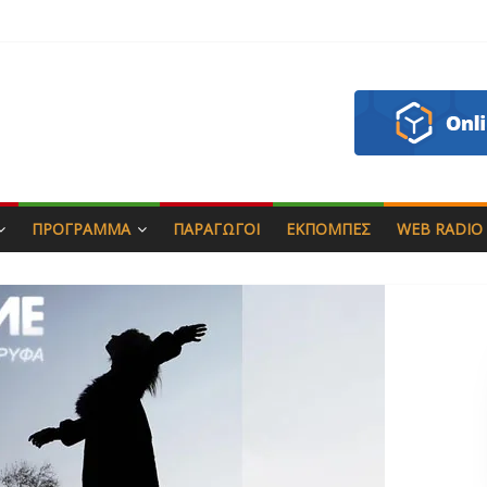
 & Γιώργος Στρατάκης
πητός
σάδη
ου
ΠΡΌΓΡΑΜΜΑ
ΠΑΡΑΓΩΓΟΊ
ΕΚΠΟΜΠΈΣ
WEB RADIO