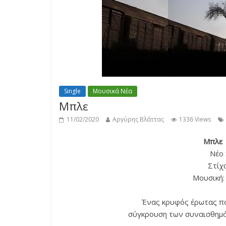
Single
Μουσικά Νέα
Μπλε
11/02/2020
Αργύρης Βλάττας
1336 Views
Μπλε 
Νέο 
Στίχ
Μουσική
Ένας κρυφός έρωτας πο
σύγκρουση των συναισθημά