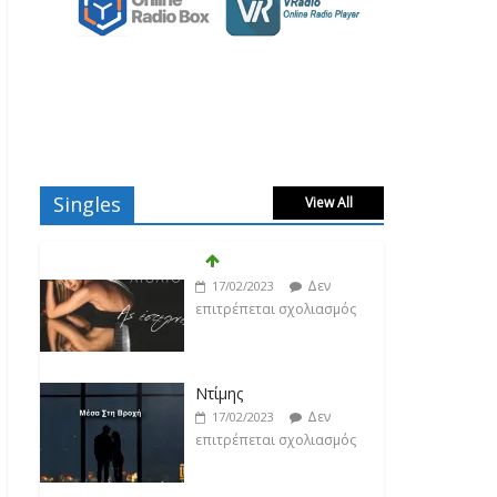
Singles
View All
Ντίμης
Δεν
17/02/2023
επιτρέπεται σχολιασμός
Darkon feat. Τζένη
Κοσμίδου
Δεν
17/02/2023
επιτρέπεται σχολιασμός