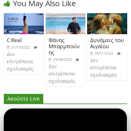
You May Also Like
C:Real
Φάνης
Δυνάμεις του
Μπαρμπούν
Αιγαίου
21/10/2022
ης
Δεν
28/11/2022
29/06/2020
Δεν
επιτρέπεται
Δεν
επιτρέπεται
σχολιασμός
επιτρέπεται
σχολιασμός
σχολιασμός
Ακούστε Live