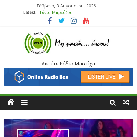
Σάββατο, 8 Αυγούστου, 2026
Latest:
Bliss
Μάνος Τρυπιάς & Γιώργος Στρατάκης
Ιορδάνης Αγαπητός
Μαριάννα Μασάδη
Τάνια Μπρεάζου
Ακούτε Ράδιο Μαστίχα