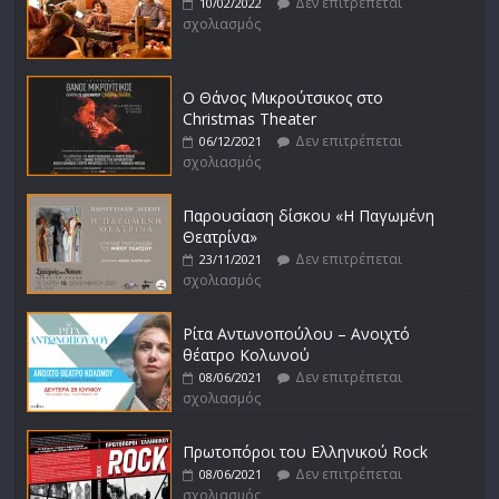
Δεν επιτρέπεται
10/02/2022
σχολιασμός
Ο Θάνος Μικρούτσικος στο
Christmas Theater
Δεν επιτρέπεται
06/12/2021
σχολιασμός
Παρουσίαση δίσκου «Η Παγωμένη
Θεατρίνα»
Δεν επιτρέπεται
23/11/2021
σχολιασμός
Ρίτα Αντωνοπούλου – Ανοιχτό
θέατρο Κολωνού
Δεν επιτρέπεται
08/06/2021
σχολιασμός
Πρωτοπόροι του Ελληνικού Rock
Δεν επιτρέπεται
08/06/2021
σχολιασμός