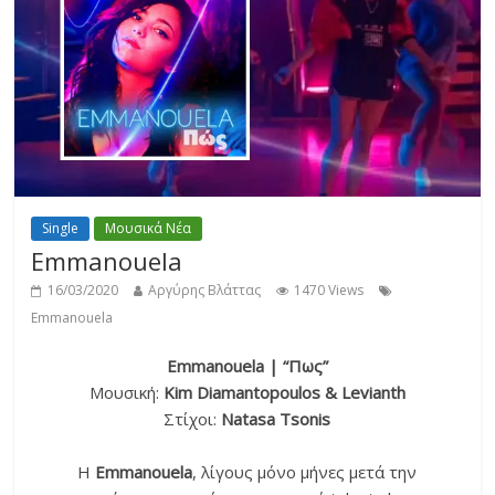
Single
Μουσικά Νέα
Emmanouela
16/03/2020
Αργύρης Βλάττας
1470 Views
Emmanouela
Emmanouela | “Πως”
Μουσική:
Kim Diamantopoulos & Levianth
Στίχοι:
Natasa Tsonis
H
Emmanouela
, λίγους μόνο μήνες μετά την