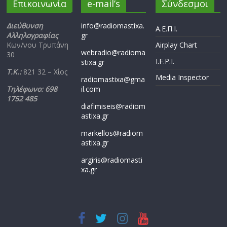
Επικοινωνία
e-mail’s
Σύνδεσμοι
Διεύθυνση
info@radiomastixa.
Α.Ε.Π.Ι.
Αλληλογραφίας
gr
Κων/νου Τρυπάνη
Airplay Chart
webradio@radioma
30
I.F.P.I.
stixa.gr
Τ.Κ.:
821 32 – Χίος
Media Inspector
radiomastixa@gma
Τηλέφωνο: 698
il.com
1752 485
diafimiseis@radiom
astixa.gr
markellos@radiom
astixa.gr
argiris@radiomasti
xa.gr