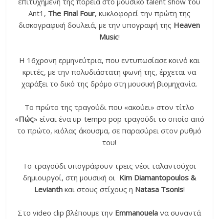
επιτυχημένη της πορεία στο μουσικό talent show του
Ant1,
The Final Four
, κυκλοφορεί την πρώτη της
δισκογραφική δουλειά, με την υπογραφή της
Heaven
Music
!
Η 16χρονη ερμηνεύτρια, που εντυπωσίασε κοινό και
κριτές, με την πολυδιάστατη φωνή της, έρχεται να
χαράξει το δικό της δρόμο στη μουσική βιομηχανία.
Το πρώτο της τραγούδι που «ακούει» στον τίτλο
«
Πώς
» είναι ένα up-tempo pop τραγούδι το οποίο από
το πρώτο, κιόλας άκουσμα, σε παρασύρει στον ρυθμό
του!
Το τραγούδι υπογράφουν τρεις νέοι ταλαντούχοι
δημιουργοί, στη μουσική οι
Kim Diamantopoulos &
Levianth
και στους στίχους η
Natasa Tsonis
!
Στο video clip βλέπουμε την
Emmanouela
να συναντά