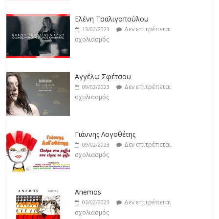
Jackpot
Δεν επιτρέπεται
19/02/2023
Ελένη Τσαλιγοπούλου
σχολιασμός
Δεν επιτρέπεται
13/02/2023
σχολιασμός
Βιολέτα Νταγκάλου
Δεν επιτρέπεται
18/02/2023
Αγγέλω Σφέτσου
σχολιασμός
Δεν επιτρέπεται
09/02/2023
σχολιασμός
Γιάννης Λογοθέτης
Δεν επιτρέπεται
09/02/2023
σχολιασμός
Anemos
Δεν επιτρέπεται
03/02/2023
σχολιασμός