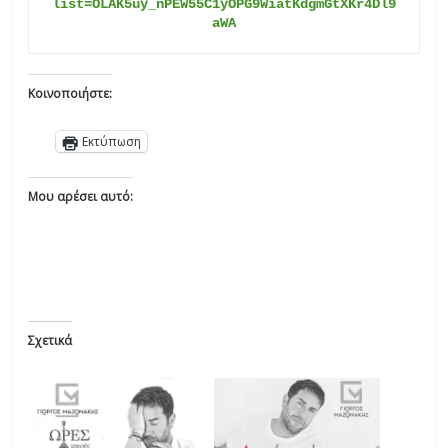
list=OLAK5uy_nPEW55C1yOPG9WiatKdgmGtXKr4Dl9
aWA
Κοινοποιήστε:
Εκτύπωση
Μου αρέσει αυτό:
Σχετικά