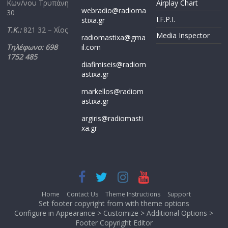
Κων/νου Τρυπάνη
Airplay Chart
webradio@radioma
30
I.F.P.I.
stixa.gr
Τ.Κ.:
821 32 – Χίος
Media Inspector
radiomastixa@gma
Τηλέφωνο: 698
il.com
1752 485
diafimiseis@radiom
astixa.gr
markellos@radiom
astixa.gr
argiris@radiomasti
xa.gr
Home
Contact Us
Theme Instructions
Support
Set footer copyright from with theme options
Configure in Appearance > Customize > Additional Options >
Footer Copyright Editor