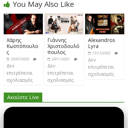
You May Also Like
Χάρης
Γιάννης
Alexandros
Κωστόπουλο
Χριστοδουλό
Lyra
ς
πουλος
13/12/2022
23/07/2020
26/11/2021
Δεν
Δεν
Δεν
επιτρέπεται
επιτρέπεται
επιτρέπεται
σχολιασμός
σχολιασμός
σχολιασμός
Ακούστε Live