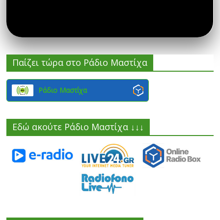
Παίζει τώρα στο Ράδιο Μαστίχα
Ράδιο Μαστίχα
Εδώ ακούτε Ράδιο Μαστίχα ↓↓↓