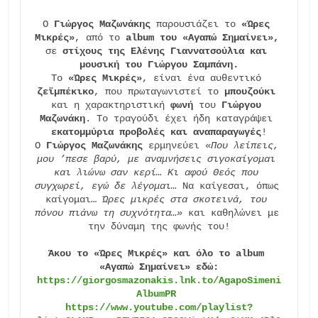
Ο 
Γιώργος Μαζωνάκης 
παρουσιάζει το 
«Ώρες 
Μικρές»
, από το 
album του «Αγαπώ Σημαίνει»,
σε
 στίχους της Ελένης Γιαννατσούλια και 
μουσική του Γιώργου Σαμπάνη.
Το 
«Ώρες Μικρές»
, είναι ένα αυθεντικό 
ζεϊμπέκικο
, που πρωταγωνιστεί το 
μπουζούκι
και η χαρακτηριστική 
φωνή
 του 
Γιώργου 
Μαζωνάκη
. Το τραγούδι έχει ήδη καταγράψει 
εκατομμύρια προβολές και αναπαραγωγές
!

Ο 
Γιώργος Μαζωνάκης
 ερμηνεύει «
Που λείπεις, 
μου ’πεσε βαρύ, με αναμνήσεις σιγοκαίγομαι 
και λιώνω σαν κερί… Κι αφού Θεός που 
συγχωρεί, εγώ δε λέγομαι… 
Να καίγεσαι, όπως 
καίγομαι… 
Ώρες μικρές στα σκοτεινά, του 
πόνου πιάνω τη συχνότητα…»
 και καθηλώνει με 
Άκου το «Ώρες Μικρές» και όλο το album 
«Αγαπώ Σημαίνει» εδώ:
https://giorgosmazonakis.lnk.to/AgapoSimeni
AlbumPR
https://www.youtube.com/playlist?