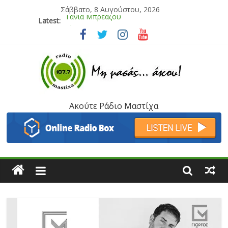
Σάββατο, 8 Αυγούστου, 2026
Latest:
Bliss
Μάνος Τρυπιάς & Γιώργος Στρατάκης
Ιορδάνης Αγαπητός
Μαριάννα Μασάδη
Τάνια Μπρεάζου
Ακούτε Ράδιο Μαστίχα