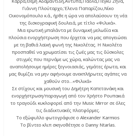
Καρρά,Θέμη Αδαμαντίδη,Αντύπα,Πάολα,Πέγκυ Ζήνα,
Γιάννη Πλούταρχο,’Ελενα Παπαρίζου,Νίκο
Οικονομόπουλο κ.ά., ήρθε η ώρα να απολαύσουν τη νέα
της δισκογραφική δουλειά, με τίτλο «Φιλικά».
Μια ερωτική μπαλάντα με δυναμική μελωδία και
πλούσια ενορχήστρωση που έρχεται να μας απογειώσει
με τη βαθιά λαϊκή φωνή της Νικολέτας. Η Νικολέτα
προσπαθεί να χρωματίσει τις ζωές μας τις δύσκολες
στιγμές που περνάμε ως χώρα, καλώντας μας να
αναπολήσουμε ημέρες ξεγνοιασιάς, γεμάτες έρωτα, και
μας θυμίζει να μην αφήνουμε ανεκπλήρωτες αγάπες να
χαθούν στο…«Φιλικά»
Σε στίχους και μουσική του Δημήτρη Καπετανάκη και
ενορχήστρωση/παραγωγή από τον Χρήστο Ρουπακιά
το τραγούδι κυκλοφορεί από την Music Mirror σε όλες
τις διαδικτυακές πλατφόρμες.
Το εξώφυλλο φωτογράφισε ο Alexander Karmios
Το βίντεο κλιπ σκηνοθέτησε ο Danny Ntarlas.