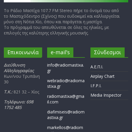
Το Ράδιο Μαστίχα 107.7 FM Stereo πήρε το όνομά του από
το Μαστιχόδεντρο (Σχίνος) που ευδοκιμεί και καλλιεργείται
μόνο στη Νότια Χίο, όπου και παράγεται η μαστίχα.
Το πρόγραμμά του απευθύνεται σε όλες τις ηλικίες, με
επιλογές της καλύτερης ελληνικής μουσικής.
Επικοινωνία
e-mail’s
Σύνδεσμοι
Διεύθυνση
info@radiomastixa.
Α.Ε.Π.Ι.
Αλληλογραφίας
gr
Κων/νου Τρυπάνη
Airplay Chart
webradio@radioma
30
I.F.P.I.
stixa.gr
Τ.Κ.:
821 32 – Χίος
Media Inspector
radiomastixa@gma
Τηλέφωνο: 698
il.com
1752 485
diafimiseis@radiom
astixa.gr
markellos@radiom