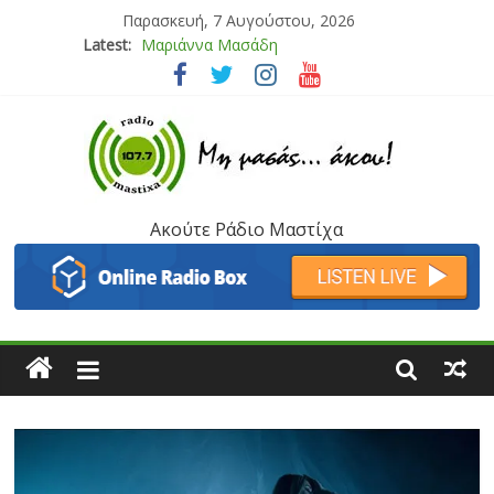
Παρασκευή, 7 Αυγούστου, 2026
Latest:
Μαριάννα Μασάδη
Τάνια Μπρεάζου
Bliss
Μάνος Τρυπιάς & Γιώργος Στρατάκης
Ιορδάνης Αγαπητός
Ακούτε Ράδιο Μαστίχα