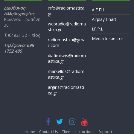
Διεύθυνση
info@radiomastixa.
Α.Ε.Π.Ι.
Αλληλογραφίας
gr
Κων/νου Τρυπάνη
Airplay Chart
webradio@radioma
30
I.F.P.I.
stixa.gr
Τ.Κ.:
821 32 – Χίος
Media Inspector
radiomastixa@gma
Τηλέφωνο: 698
il.com
1752 485
diafimiseis@radiom
astixa.gr
markellos@radiom
astixa.gr
argiris@radiomasti
xa.gr
Home
Contact Us
Theme Instructions
Support