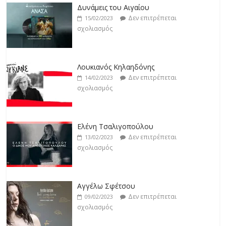
Δεν επιτρέπεται
19/02/2023
Λουκιανός Κηλαηδόνης
σχολιασμός
Δεν επιτρέπεται
14/02/2023
σχολιασμός
Jackpot
Δεν επιτρέπεται
19/02/2023
Ελένη Τσαλιγοπούλου
σχολιασμός
Δεν επιτρέπεται
13/02/2023
σχολιασμός
Αγγέλω Σφέτσου
Δεν επιτρέπεται
09/02/2023
σχολιασμός
Γιάννης Λογοθέτης
Δεν επιτρέπεται
09/02/2023
σχολιασμός