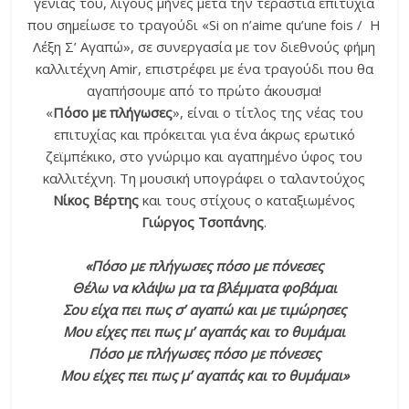
γενιάς του, λίγους μήνες μετά την τεράστια επιτυχία
που σημείωσε το τραγούδι «Si on n’aime qu’une fois / H
Λέξη Σ’ Αγαπώ», σε συνεργασία με τον διεθνούς φήμη
καλλιτέχνη Amir, επιστρέφει με ένα τραγούδι που θα
αγαπήσουμε από το πρώτο άκουσμα!
«
Πόσο με πλήγωσες
», είναι ο τίτλος της νέας του
επιτυχίας και πρόκειται για ένα άκρως ερωτικό
ζεϊμπέκικο, στο γνώριμο και αγαπημένο ύφος του
καλλιτέχνη. Τη μουσική υπογράφει ο ταλαντούχος
Νίκος Βέρτης
και τους στίχους ο καταξιωμένος
Γιώργος Τσοπάνης
.
«Πόσο με πλήγωσες πόσο με πόνεσες
Θέλω να κλάψω μα τα βλέμματα φοβάμαι
Σου είχα πει πως σ’ αγαπώ και με τιμώρησες
Μου είχες πει πως μ’ αγαπάς και το θυμάμαι
Πόσο με πλήγωσες πόσο με πόνεσες
Μου είχες πει πως μ’ αγαπάς και το θυμάμαι»