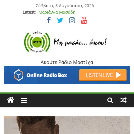
Σάββατο, 8 Αυγούστου, 2026
Latest:
Μαριάννα Μασάδη
Τάνια Μπρεάζου
Bliss
Μάνος Τρυπιάς & Γιώργος Στρατάκης
Ιορδάνης Αγαπητός
Ακούτε Ράδιο Μαστίχα