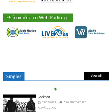
Εδώ ακούτε το Web Radio ↓↓↓
Singles
View All
Βιολέτα Νταγκάλου
Δεν επιτρέπεται
18/02/2023
σχολιασμός