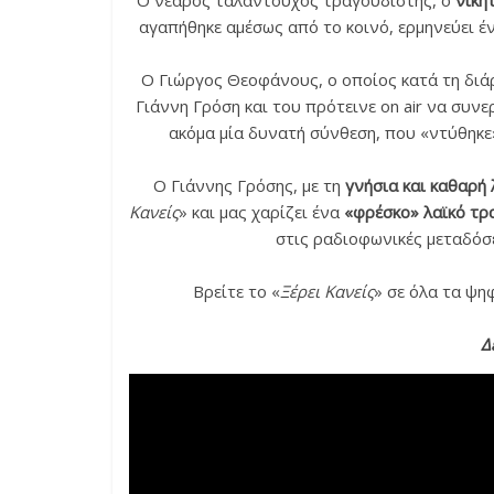
Ο νεαρός ταλαντούχος τραγουδιστής, ο
νικη
αγαπήθηκε αμέσως από το κοινό, ερμηνεύει έ
Ο Γιώργος Θεοφάνους, ο οποίος κατά τη διάρ
Γιάννη Γρόση και του πρότεινε on air να συνε
ακόμα μία δυνατή σύνθεση, που «ντύθηκε
Ο Γιάννης Γρόσης, με τη
γνήσια και καθαρή 
Κανείς
» και μας χαρίζει ένα
«φρέσκο» λαϊκό τρ
στις ραδιοφωνικές μεταδόσει
Βρείτε το «
Ξέρει Κανείς
» σε όλα τα ψη
Δ