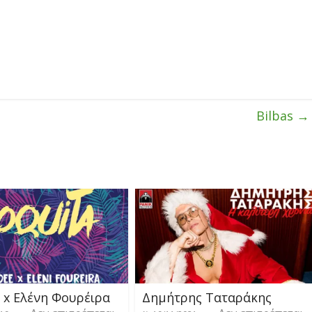
Bilbas
→
 x Ελένη Φουρέιρα
Δημήτρης Ταταράκης