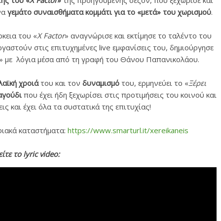
τής του «
X Factor
»
της προηγούμενης σεζόν, που ξεχώρισε και
να
γεμάτο συναισθήματα κομμάτι για το «μετά» του χωρισμού
.
κεια του «
X Factor
» αναγνώρισε και εκτίμησε το ταλέντο του
ργαστούν στις επιτυχημένες live εμφανίσεις του, δημιούργησε
» με λόγια μέσα από τη γραφή του Θάνου Παπανικολάου.
λαϊκή χροιά
του και τον
δυναμισμό
του, ερμηνεύει το «
Ξέρει
αγούδι
που έχει ήδη ξεχωρίσει στις προτιμήσεις του κοινού και
ς και έχει όλα τα συστατικά της επιτυχίας!
φιακά καταστήματα:
https://www.smarturl.it/xereikaneis
είτε το lyric video: