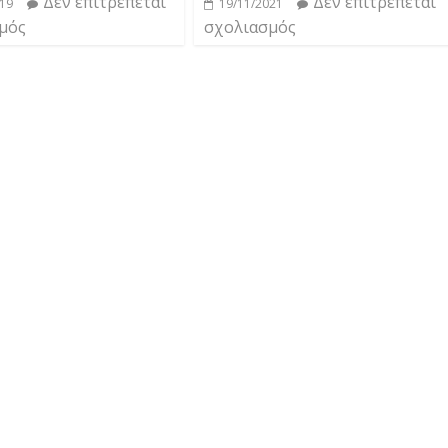
Δεν επιτρέπεται
Δεν επιτρέπεται
019
19/11/2021
μός
σχολιασμός