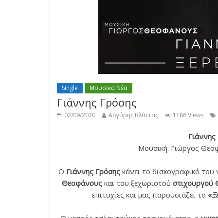
Single
Μουσικά Νέα
Γιάννης Γρόσης
02/09/2020
Αργύρης Βλάττας
1186 Views
Γιάννης 
Μουσική: Γιώργος Θεο
Ο
Γιάννης Γρόσης
κάνει το δισκογραφικό του
Θεοφάνους
και του ξεχωριστού
στιχουργού 
επιτυχίες και μας παρουσιάζει το
«
Ξ