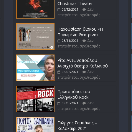
Christmas Theater
Δεν
06/12/2021
επιτρέπεται σχολιασμός
Παρουσίαση δίσκου «Η
Παγωμένη Θεατρίνα»
Δεν
23/11/2021
επιτρέπεται σχολιασμός
Ρίτα Αντωνοπούλου –
Ανοιχτό θέατρο Κολωνού
Δεν
08/06/2021
επιτρέπεται σχολιασμός
Πρωτοπόροι του
Ελληνικού Rock
Δεν
08/06/2021
επιτρέπεται σχολιασμός
Γιώργος Σαμπάνης –
Καλοκάιρι 2021