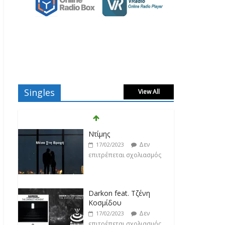
Singles
View All
Ντίμης
Δεν
17/02/2023
επιτρέπεται σχολιασμός
Darkon feat. Τζένη
Κοσμίδου
Δεν
17/02/2023
επιτρέπεται σχολιασμός