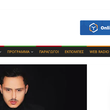
πιάς & Γιώργος Στρατάκης
Αγαπητός
 Μασάδη
εάζου
ΠΡΌΓΡΑΜΜΑ
ΠΑΡΑΓΩΓΟΊ
ΕΚΠΟΜΠΈΣ
WEB RADIO