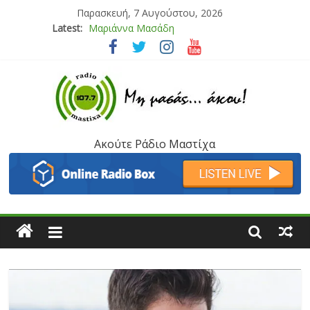
Παρασκευή, 7 Αυγούστου, 2026
Latest:
Μαριάννα Μασάδη
Τάνια Μπρεάζου
Bliss
Μάνος Τρυπιάς & Γιώργος Στρατάκης
Ιορδάνης Αγαπητός
Ακούτε Ράδιο Μαστίχα