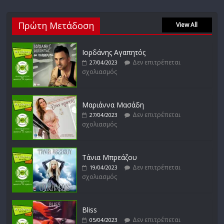
Νίκος Ζιώγαλας
Πρώτη Μετάδοση
Δεν επιτρέπεται
View All
27/01/2023
σχολιασμός
Ιορδάνης Αγαπητός
Δεν επιτρέπεται
27/04/2023
σχολιασμός
Απόστολος Ρίζος
Δεν επιτρέπεται
17/02/2023
σχολιασμός
Μαριάννα Μασάδη
Δεν επιτρέπεται
27/04/2023
σχολιασμός
Μικρές Περιπλανήσεις
Δεν επιτρέπεται
16/02/2023
σχολιασμός
Τάνια Μπρεάζου
Δεν επιτρέπεται
19/04/2023
σχολιασμός
Bliss
Δεν επιτρέπεται
05/04/2023