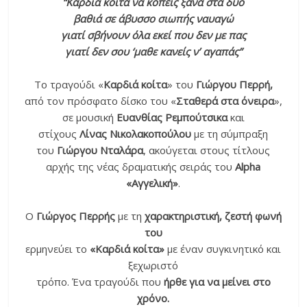
“Καρδιά κοιτά να κοπείς ξανά στα δυο
βαθιά σε άβυσσο σιωπής ναυαγώ
γιατί σβήνουν όλα εκεί που δεν με πας
γιατί δεν σου ‘μαθε κανείς ν’ αγαπάς”
Το τραγούδι «
Καρδιά κοίτα
» του
Γιώργου Περρή,
από τον πρόσφατο δίσκο του «
Σταθερά στα όνειρα
»,
σε μουσική
Ευανθίας Ρεμπούτσικα
και
στίχους
Λίνας Νικολακοπούλου
με τη σύμπραξη
του
Γιώργου Νταλάρα
, ακούγεται στους τίτλους
αρχής της νέας δραματικής σειράς του
Alpha
«Αγγελική»
.
Ο
Γιώργος Περρής
με τη
χαρακτηριστική, ζεστή φωνή
του
ερμηνεύει το
«Καρδιά κοίτα»
με έναν συγκινητικό και
ξεχωριστό
τρόπο. Ένα τραγούδι που
ήρθε για να μείνει στο
χρόνο.