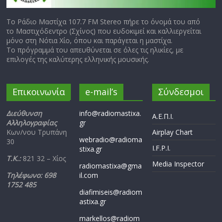
Το Ράδιο Μαστίχα 107.7 FM Stereo πήρε το όνομά του από
το Μαστιχόδεντρο (Σχίνος) που ευδοκιμεί και καλλιεργείται
μόνο στη Νότια Χίο, όπου και παράγεται η μαστίχα.
Το πρόγραμμά του απευθύνεται σε όλες τις ηλικίες, με
επιλογές της καλύτερης ελληνικής μουσικής.
Επικοινωνία
e-mail’s
Σύνδεσμοι
Διεύθυνση
info@radiomastixa.
Α.Ε.Π.Ι.
Αλληλογραφίας
gr
Κων/νου Τρυπάνη
Airplay Chart
webradio@radioma
30
I.F.P.I.
stixa.gr
Τ.Κ.:
821 32 – Χίος
Media Inspector
radiomastixa@gma
Τηλέφωνο: 698
il.com
1752 485
diafimiseis@radiom
astixa.gr
markellos@radiom