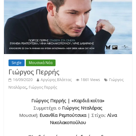
Single
Μουσικά Νέα
Γιώργος Περρής
16/09/2020
Αργύρης Βλάττας
1861 Views
Γιώργος
,
Νταλάρας
Γιώργος Περρής
Γιώργος Περρής | «Καρδιά κοίτα»
Συμμετέχει ο
Γιώργος Νταλάρας
Μουσική:
Ευανθία Ρεμπούτσικα
| Στίχοι:
Λίνα
Νικολακοπούλου