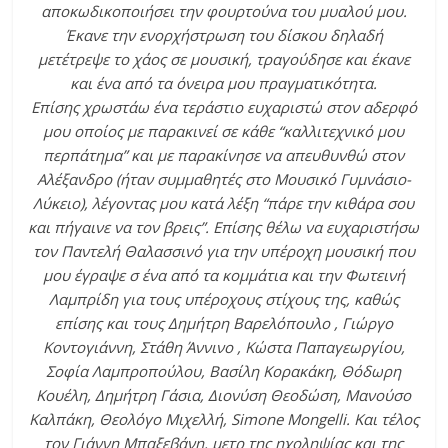
αποκωδικοποιήσει την φουρτούνα του μυαλού μου.
Έκανε την ενορχήστρωση του δίσκου δηλαδή
μετέτρεψε το χάος σε μουσική, τραγούδησε και έκανε
και ένα από τα όνειρα μου πραγματικότητα.
Επίσης χρωστάω ένα τεράστιο ευχαριστώ στον αδερφό
μου οποίος με παρακινεί σε κάθε “καλλιτεχνικό μου
περπάτημα” και με παρακίνησε να απευθυνθώ στον
Αλέξανδρο (ήταν συμμαθητές στο Μουσικό Γυμνάσιο-
Λύκειο), λέγοντας μου κατά λέξη “πάρε την κιθάρα σου
και πήγαινε να τον βρεις”. Επίσης θέλω να ευχαριστήσω
τον Παντελή Θαλασσινό για την υπέροχη μουσική που
μου έγραψε σ ένα από τα κομμάτια και την Φωτεινή
Λαμπρίδη για τους υπέροχους στίχους της, καθώς
επίσης και τους Δημήτρη Βαρελόπουλο , Γιώργο
Κοντογιάννη, Στάθη Άννινο , Κώστα Παπαγεωργίου,
Σοφία Λαμπροπούλου, Βασίλη Κορακάκη, Θόδωρη
Κουέλη, Δημήτρη Γάσια, Διονύση Θεοδώση, Μανούσο
Καλπάκη, Θεολόγο Μιχελλή, Simone Mongelli. Και τέλος
τον Γιάννη Μπαξεβάνη, μετρ της ηχοληψίας και της