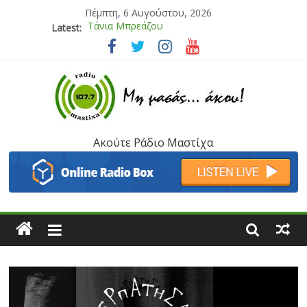
Πέμπτη, 6 Αυγούστου, 2026
Latest:
Bliss
Μάνος Τρυπιάς & Γιώργος Στρατάκης
Ιορδάνης Αγαπητός
Μαριάννα Μασάδη
Τάνια Μπρεάζου
Ακούτε Ράδιο Μαστίχα