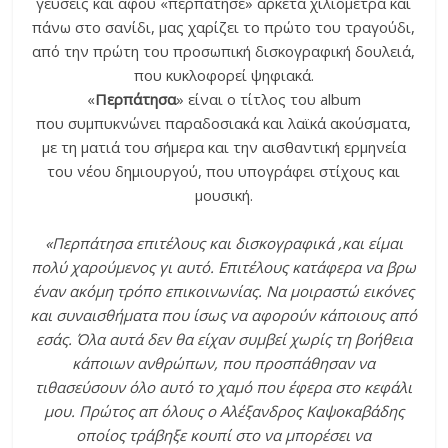
γεύσεις και αφού «περπάτησε» αρκετά χιλιόμετρα και
πάνω στο σανίδι, μας χαρίζει το πρώτο του τραγούδι,
από την πρώτη του προσωπική δισκογραφική δουλειά,
που κυκλοφορεί ψηφιακά.
«
Περπάτησα
» είναι ο τίτλος του album
που συμπυκνώνει παραδοσιακά και λαϊκά ακούσματα,
με τη ματιά του σήμερα και την αισθαντική ερμηνεία
του νέου δημιουργού, που υπογράφει στίχους και
μουσική.
«Περπάτησα επιτέλους και δισκογραφικά ,και είμαι
πολύ χαρούμενος γι αυτό. Επιτέλους κατάφερα να βρω
έναν ακόμη τρόπο επικοινωνίας. Να μοιραστώ εικόνες
και συναισθήματα που ίσως να αφορούν κάποιους από
εσάς. Όλα αυτά δεν θα είχαν συμβεί χωρίς τη βοήθεια
κάποιων ανθρώπων, που προσπάθησαν να
τιθασεύσουν όλο αυτό το χαμό που έφερα στο κεφάλι
μου. Πρώτος απ όλους ο Αλέξανδρος Καψοκαβάδης
οποίος τράβηξε κουπί στο να μπορέσει να