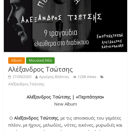
Album
Μουσικά Νέα
Αλέξανδρος Τσώτσης
27/09/2020
Αργύρης Βλάττας
1268 Views
Αλέξανδρος Τσώτσης
Αλέξανδρος Τσώτσης | «Περπάτησα»
New Album
Ο
Αλέξανδρος Τσώτσης
, με τις αποσκευές του γεμάτες
πλέον, με ήχους, μελωδίες, νότες, εικόνες, μυρωδιές και