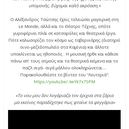
υπομονής. Εύχομαι καλή ακρόαση.»
Ο Αλέξανδρος Τσώτσης έχεις τελειώσει μαγειρική στη
Le Monde, αλλά και το Θέατρο Τέχνης, οπότε
γυροφέρνει πλάι σε κατσαρόλες και θεατρικά έργα.
Πότε καλωσορίζει τον κόσμο ως ταβερνιάρης (διατηρεί
οινο-μεζεδοπωλείο στα Καμίνια) και άλλοτε
υποκλίνεται ως ηθοποιός . Η μουσική ήρθε και κάθισε
πάνω απ’ τους ατμούς και τα θεατρικά κείμενα και το
παζλ σιγά- σιγά μάλλον ολοκληρώνεται….
Παρακολουθείστε το βίντεο του “Λευτεριά”:
https://youtu.be/-lwYk7x7SPM
«Το νου μου δεν λογάριαζα τον έριχνα στα ζάρια
μα εκείνος παραδέχτηκε πως φταίνε τα φεγγάρια»