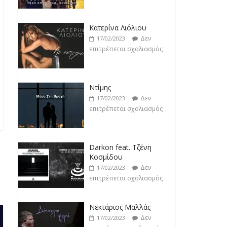
Ντίμης
Δεν
17/02/2023
επιτρέπεται σχολιασμός
Darkon feat. Τζένη
Κοσμίδου
Δεν
17/02/2023
επιτρέπεται σχολιασμός
Νεκτάριος Μαλλάς
Δεν
17/02/2023
επιτρέπεται σχολιασμός
George P. Lemos feat.
Ασπασία Λαιμού