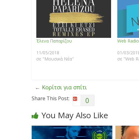
Έλενα Παπαρίζου
Web Radio
11/05/2018
01/03/201
σε "Μουσικά Νέα"
σε "Web R
←
Κορίτσι για σπίτι
Share This Post:
0
You May Also Like