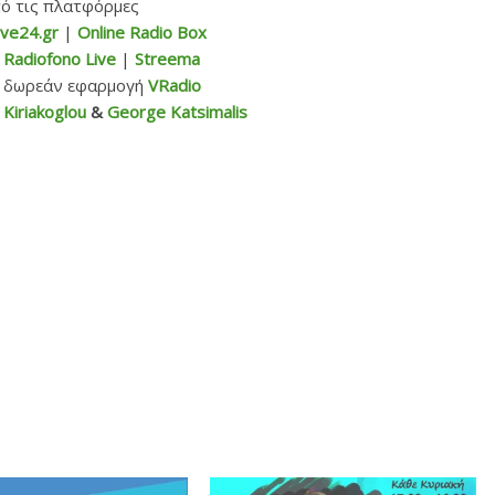
ό τις πλατφόρμες
ive24.gr
|
Online Radio Box
|
Radiofono Live
|
Streema
η δωρεάν εφαρμογή
VRadio
 Kiriakoglou
&
George Katsimalis