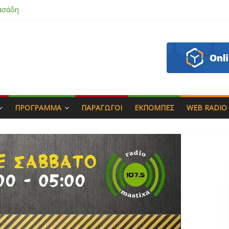
ασάδη
ζου
άς & Γιώργος Στρατάκης
απητός
ΠΡΌΓΡΑΜΜΑ
ΠΑΡΑΓΩΓΟΊ
ΕΚΠΟΜΠΈΣ
WEB RADIO