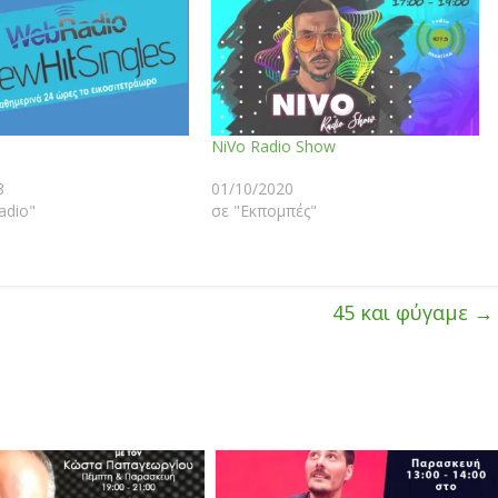
NiVo Radio Show
8
01/10/2020
adio"
σε "Εκπομπές"
45 και φύγαμε
→