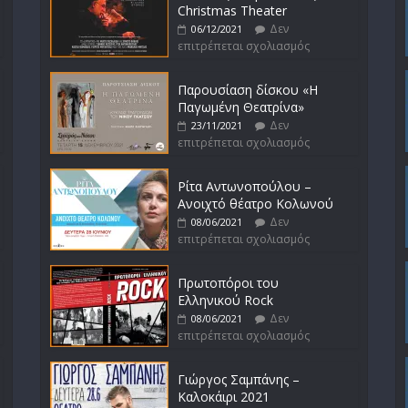
Christmas Theater
Δεν
06/12/2021
επιτρέπεται σχολιασμός
Παρουσίαση δίσκου «Η
Παγωμένη Θεατρίνα»
Δεν
23/11/2021
επιτρέπεται σχολιασμός
Ρίτα Αντωνοπούλου –
Ανοιχτό θέατρο Κολωνού
Δεν
08/06/2021
επιτρέπεται σχολιασμός
Πρωτοπόροι του
Ελληνικού Rock
Δεν
08/06/2021
επιτρέπεται σχολιασμός
Γιώργος Σαμπάνης –
Καλοκάιρι 2021