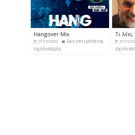
Hangover Mix
Τι λέει;
Δεν επιτρέπεται
01/10/2020
01/10/2
σχολιασμός
σχολιασ