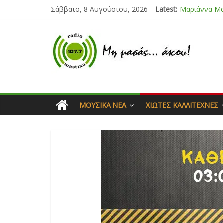
Σάββατο, 8 Αυγούστου, 2026
Latest:
Μαριάννα Μ
Τάνια Μπρεά
Bliss
Μάνος Τρυπι
Ιορδάνης Αγ
ΜΟΥΣΙΚΆ ΝΈΑ
ΧΙΏΤΕΣ ΚΑΛΛΙΤΈΧΝΕΣ