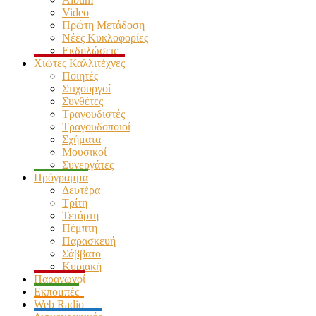
Video
Πρώτη Μετάδοση
Νέες Κυκλοφορίες
Εκδηλώσεις
Χιώτες Καλλιτέχνες
Ποιητές
Στιχουργοί
Συνθέτες
Τραγουδιστές
Τραγουδοποιοί
Σχήματα
Μουσικοί
Συνεργάτες
Πρόγραμμα
Δευτέρα
Τρίτη
Τετάρτη
Πέμπτη
Παρασκευή
Σάββατο
Κυριακή
Παραγωγοί
Εκπομπές
Web Radio