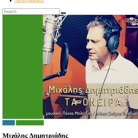
Δισκογραφικές
Single
Μουσικά Νέα
Μιχάλης Δημητριάδης