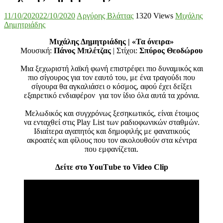
11/10/2020
22/10/2020
Αργύρης Βλάττας
1320 Views
Μιχάλης
Δημητριάδης
Μιχάλης Δημητριάδης | «Τα όνειρα»
Μουσική:
Πάνος Μπλέτζας
| Στίχοι:
Σπύρος Θεοδώρου
Μια ξεχωριστή λαϊκή φωνή επιστρέφει πιο δυναμικός και
πιο σίγουρος για τον εαυτό του, με ένα τραγούδι που
σίγουρα θα αγκαλιάσει ο κόσμος, αφού έχει δείξει
εξαιρετικό ενδιαφέρον για τον ίδιο όλα αυτά τα χρόνια.
Μελωδικός και συγχρόνως ξεσηκωτικός, είναι έτοιμος
να ενταχθεί στις Play List των ραδιοφωνικών σταθμών.
Ιδιαίτερα αγαπητός και δημοφιλής με φανατικούς
ακροατές και φίλους που τον ακολουθούν στα κέντρα
που εμφανίζεται.
Δείτε στο ΥouΤube το Video Clip