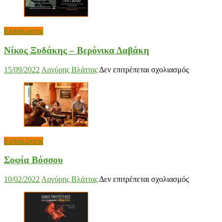
Εκδηλώσεις
Νίκος Ξυδάκης – Βερόνικα Δαβάκη
στο
15/09/2022
Αργύρης Βλάττας
Δεν επιτρέπεται σχολιασμός
Νίκος
Ξυδάκης
–
Βερόνικα
Δαβάκη
Εκδηλώσεις
Σοφία Βόσσου
στο
10/02/2022
Αργύρης Βλάττας
Δεν επιτρέπεται σχολιασμός
Σοφία
Βόσσου