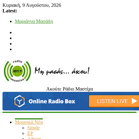
Κυριακή, 9 Αυγούστου, 2026
Latest:
Μαριάννα Μασάδη
Τάνια Μπρεάζου
Bliss
Μάνος Τρυπιάς & Γιώργος Στρατάκης
Ιορδάνης Αγαπητός
Ακούτε Ράδιο Μαστίχα
radiomastixa.gr
Μη
μασάς…
άκου
Μουσικά Νέα
Single
EP
Album