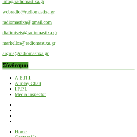
info@radiomastixa.gr
webradio@radiomastixa.gr
radiomastixa@gmail.com
diafimiseis@radiomastixa.gr
markellos@radiomastixa.gr
argiris@radiomastixa.gr
Σύνδεσμοι
Α.Ε.Π.Ι.
Airplay Chart
I.F.P.I.
Media Inspector
Home