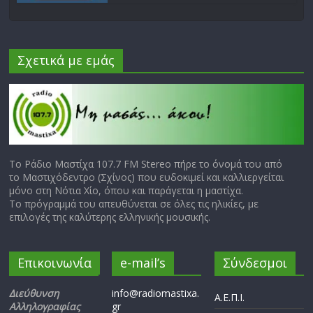
Σχετικά με εμάς
Το Ράδιο Μαστίχα 107.7 FM Stereo πήρε το όνομά του από
το Μαστιχόδεντρο (Σχίνος) που ευδοκιμεί και καλλιεργείται
μόνο στη Νότια Χίο, όπου και παράγεται η μαστίχα.
Το πρόγραμμά του απευθύνεται σε όλες τις ηλικίες, με
επιλογές της καλύτερης ελληνικής μουσικής.
Επικοινωνία
e-mail’s
Σύνδεσμοι
Διεύθυνση
info@radiomastixa.
Α.Ε.Π.Ι.
Αλληλογραφίας
gr