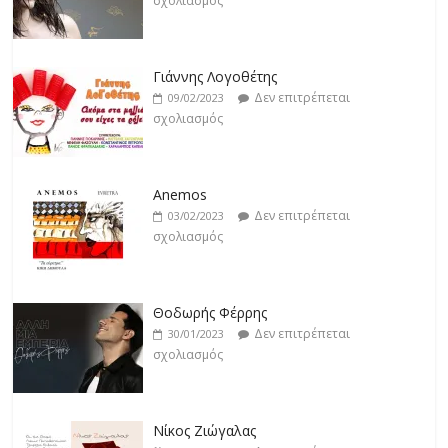
σχολιασμός
Κατερίνα Λιόλιου
Δεν επιτρέπεται
17/02/2023
Γιάννης Λογοθέτης
σχολιασμός
Δεν επιτρέπεται
09/02/2023
σχολιασμός
Anemos
Δεν επιτρέπεται
03/02/2023
σχολιασμός
Θοδωρής Φέρρης
Δεν επιτρέπεται
30/01/2023
σχολιασμός
Νίκος Ζιώγαλας