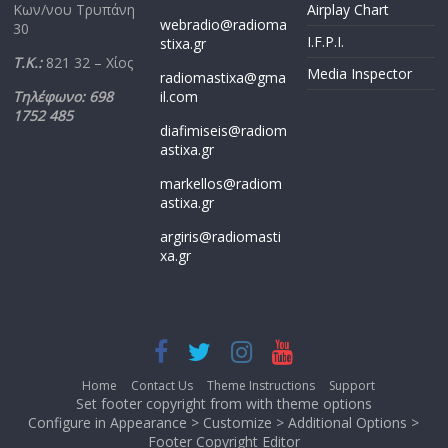
Κων/νου Τρυπάνη
Airplay Chart
webradio@radioma
30
I.F.P.I.
stixa.gr
Τ.Κ.:
821 32 – Χίος
Media Inspector
radiomastixa@gma
Τηλέφωνο: 698
il.com
1752 485
diafimiseis@radiom
astixa.gr
markellos@radiom
astixa.gr
argiris@radiomasti
xa.gr
Home
Contact Us
Theme Instructions
Support
Set footer copyright from with theme options
Configure in Appearance > Customize > Additional Options >
Footer Copyright Editor