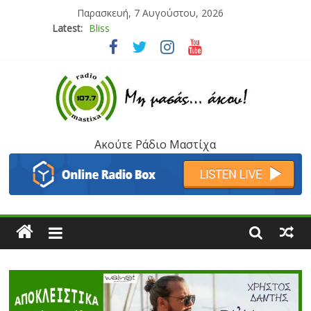
Παρασκευή, 7 Αυγούστου, 2026
Latest:
Bliss
Μάνος Τρυπιάς & Γιώργος Στρατάκης
Ιορδάνης Αγαπητός
Μαριάννα Μασάδη
Τάνια Μπρεάζου
Ακούτε Ράδιο Μαστίχα