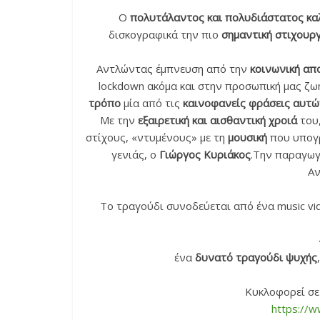
Ο
πολυτάλαντος και πολυδιάστατος κα
δισκογραφικά την πιο
σημαντική στιχουργ
Αντλώντας έμπνευση από την
κοινωνική απ
lockdown ακόμα και στην προσωπική μας ζωή
τρόπο
μία από τις
καινοφανείς φράσεις αυτώ
Με την
εξαιρετική και αισθαντική χροιά
του,
στίχους, «ντυμένους» με τη
μουσική
που υπογρ
γενιάς, ο
Γιώργος Κυριάκος
.Την παραγωγή
Αν
Το τραγούδι συνοδεύεται από ένα music v
ένα
δυνατό τραγούδι ψυχής
Κυκλοφορεί σε
https://w