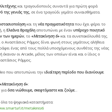
λλιτέχνης
και τραγουδοποιός συναντά για πρώτη φορά
ό της γενιάς της
, σε ένα τραγούδι γεμάτο συναισθήματα.
οστασιοποίηση
και τη
νέα πραγματικότητα
που έχει φέρει το
, η
Ελεάνα Βραχάλη
αποτυπώνει με έναν
υπέροχο ποιητικό
ν των ημερών
, το
«
Μετακίνηση 6
»
και τα συνεπακόλουθά της.
 ο Αναστάσιος Ράμμος δίνει φωνή στους γεμάτους αλήθεια
άφει ένας από τους πολλά υποσχόμενους συνθέτες της νέας
 έκαναν οι Arcade, μέλος των οποίων είναι και ο ίδιος ο
αστάσιος Ράμμος.
ideo που αποτυπώνει την
ιδιαίτερη περίοδο που διανύουμε
.
«
Μετακίνηση 6
»
:
, για
όσα νιώθουμε, σκεφτόμαστε και ζούμε
…
 όλα τα ψηφιακά καταστήματα:
ww.smarturl.it/metakinisi6