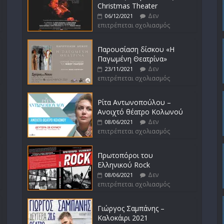
Christmas Theater
Δεν
06/12/2021
επιτρέπεται σχολιασμός
Παρουσίαση δίσκου «Η
Παγωμένη Θεατρίνα»
Δεν
23/11/2021
επιτρέπεται σχολιασμός
Ρίτα Αντωνοπούλου –
Ανοιχτό θέατρο Κολωνού
Δεν
08/06/2021
επιτρέπεται σχολιασμός
Πρωτοπόροι του
Ελληνικού Rock
Δεν
08/06/2021
επιτρέπεται σχολιασμός
Γιώργος Σαμπάνης –
Καλοκάιρι 2021