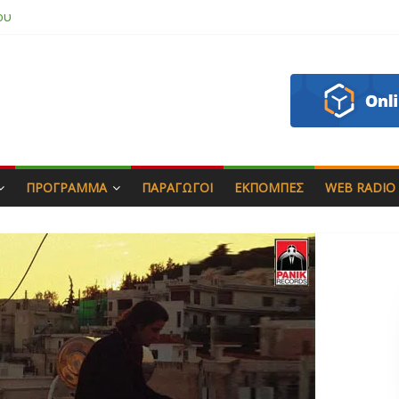
ου
 & Γιώργος Στρατάκης
πητός
σάδη
ΠΡΌΓΡΑΜΜΑ
ΠΑΡΑΓΩΓΟΊ
ΕΚΠΟΜΠΈΣ
WEB RADIO