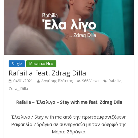
Single
Μουσικά Νέα
Rafailia feat. Zdrag Dilla
,
04/01/2021
Αργύρης Βλάττας
966 Views
Rafailia
Zdrag Dilla
Rafailia – ‘Ελα λίγο – Stay with me feat. Zdrag Dilla
Έλα λίγο / Stay with me από την πρωτοεμφανιζόμενη
Ραφαηλία Ζδράγκα σε συνεργασία με τον αδερφό της
Μάριο Ζδράγκα.