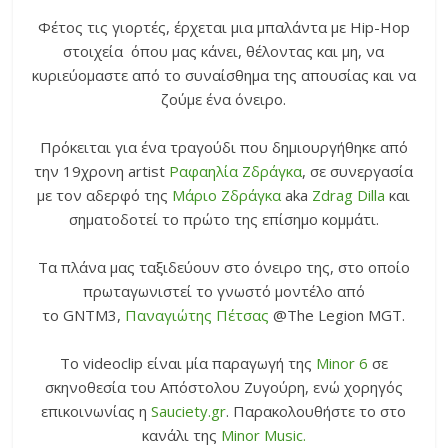
Φέτος τις γιορτές, έρχεται μια μπαλάντα με Hip-Hop
στοιχεία όπου μας κάνει, θέλοντας και μη, να
κυριεύομαστε από το συναίσθημα της απουσίας και να
ζούμε ένα όνειρο.
Πρόκειται για ένα τραγούδι που δημιουργήθηκε από
την 19χρονη artist
Ραφαηλία Ζδράγκα
, σε συνεργασία
με τον αδερφό της
Μάριο Ζδράγκα
aka
Zdrag Dilla
και
σηματοδοτεί το πρώτο της επίσημο κομμάτι.
Τα πλάνα μας ταξιδεύουν στο όνειρο της, στο οποίο
πρωταγωνιστεί το γνωστό μοντέλο από
το GNTM3,
Παναγιώτης Πέτσας
@The Legion MGT.
Το videoclip είναι μία παραγωγή της
Minor 6
σε
σκηνοθεσία του Απόστολου Ζυγούρη, ενώ χορηγός
επικοινωνίας η
Sauciety.gr
. Παρακολουθήστε το στο
κανάλι της
Minor Music.