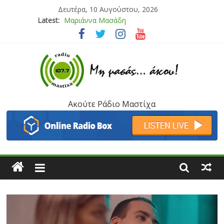
Δευτέρα, 10 Αυγούστου, 2026
Latest:
Μαριάννα Μασάδη
Τάνια Μπρεάζου
Bliss
Μάνος Τρυπιάς & Γιώργος Στρατάκης
Ιορδάνης Αγαπητός
Ακούτε Ράδιο Μαστίχα