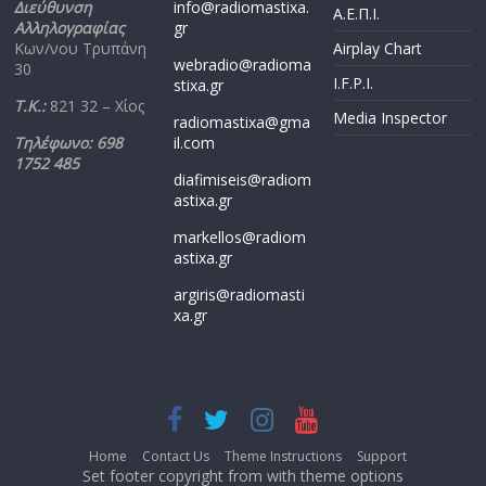
Διεύθυνση
info@radiomastixa.
Α.Ε.Π.Ι.
Αλληλογραφίας
gr
Κων/νου Τρυπάνη
Airplay Chart
webradio@radioma
30
I.F.P.I.
stixa.gr
Τ.Κ.:
821 32 – Χίος
Media Inspector
radiomastixa@gma
Τηλέφωνο: 698
il.com
1752 485
diafimiseis@radiom
astixa.gr
markellos@radiom
astixa.gr
argiris@radiomasti
xa.gr
Home
Contact Us
Theme Instructions
Support
Set footer copyright from with theme options