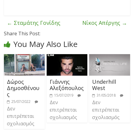
←
Σταμάτης Γονίδης
Νίκος Απέργης
→
Share This Post:
You May Also Like
Δώρος
Γιάννης
Underhill
Δημοσθένου
Αλεξόπουλος
West
ς
15/07/2019
31/05/2018
25/07/2022
Δεν
Δεν
Δεν
επιτρέπεται
επιτρέπεται
επιτρέπεται
σχολιασμός
σχολιασμός
σχολιασμός