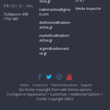
I.F.P.I.
stixa.gr
Τ.Κ.:
821 32 – Χίος
Media Inspector
radiomastixa@gma
Τηλέφωνο: 698
il.com
1752 485
diafimiseis@radiom
astixa.gr
markellos@radiom
astixa.gr
argiris@radiomasti
xa.gr
Home
Contact Us
Theme Instructions
Support
Set footer copyright from with theme options
Configure in Appearance > Customize > Additional Options >
Footer Copyright Editor