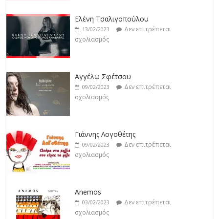
Jackpot
Δεν επιτρέπεται
19/02/2023
Ελένη Τσαλιγοπούλου
σχολιασμός
Δεν επιτρέπεται
13/02/2023
σχολιασμός
Αγγέλω Σφέτσου
Δεν επιτρέπεται
09/02/2023
σχολιασμός
Γιάννης Λογοθέτης
Δεν επιτρέπεται
09/02/2023
σχολιασμός
Anemos
Δεν επιτρέπεται
03/02/2023
σχολιασμός