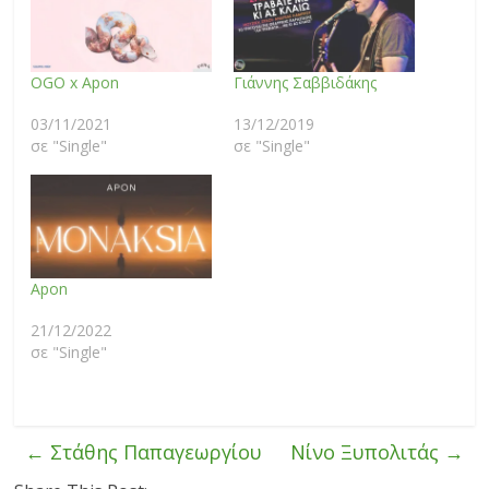
OGO x Apon
Γιάννης Σαββιδάκης
03/11/2021
13/12/2019
σε "Single"
σε "Single"
Apon
21/12/2022
σε "Single"
←
Στάθης Παπαγεωργίου
Νίνο Ξυπολιτάς
→