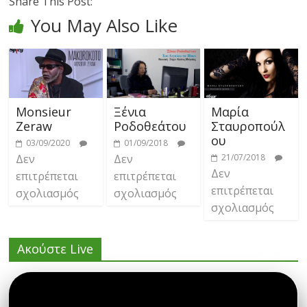
Share This Post:
You May Also Like
Monsieur
Ξένια
Μαρία
Zeraw
Ροδοθεάτου
Σταυροπούλ
ου
03/09/2020
01/09/2018
Δεν
Δεν
21/07/2018
Δεν
επιτρέπεται
επιτρέπεται
επιτρέπεται
σχολιασμός
σχολιασμός
σχολιασμός
Ακούστε Live