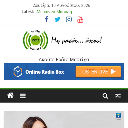
Δευτέρα, 10 Αυγούστου, 2026
Latest:
Μαριάννα Μασάδη
Τάνια Μπρεάζου
Bliss
Μάνος Τρυπιάς & Γιώργος Στρατάκης
Ιορδάνης Αγαπητός
Ακούτε Ράδιο Μαστίχα