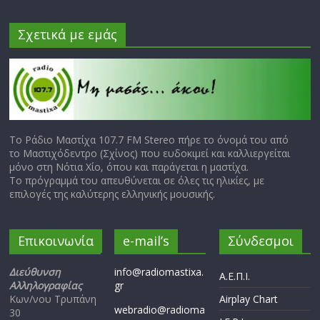
Σχετικά με εμάς
Το Ράδιο Μαστίχα 107.7 FM Stereo πήρε το όνομά του από
το Μαστιχόδεντρο (Σχίνος) που ευδοκιμεί και καλλιεργείται
μόνο στη Νότια Χίο, όπου και παράγεται η μαστίχα.
Το πρόγραμμά του απευθύνεται σε όλες τις ηλικίες, με
επιλογές της καλύτερης ελληνικής μουσικής.
Επικοινωνία
e-mail’s
Σύνδεσμοι
Διεύθυνση
info@radiomastixa.
Α.Ε.Π.Ι.
Αλληλογραφίας
gr
Κων/νου Τρυπάνη
Airplay Chart
webradio@radioma
30