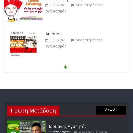
Δεν επιτρέπεται
09/02/2023
σχολιασμός
Anemos
Δεν επιτρέπεται
03/02/2023
σχολιασμός
Θοδωρής Φέρρης
Δεν επιτρέπεται
30/01/2023
σχολιασμός
Νίκος Ζιώγαλας
Πρώτη Μετάδοση
Δεν επιτρέπεται
View All
27/01/2023
σχολιασμός
Ιορδάνης Αγαπητός
Δεν επιτρέπεται
27/04/2023