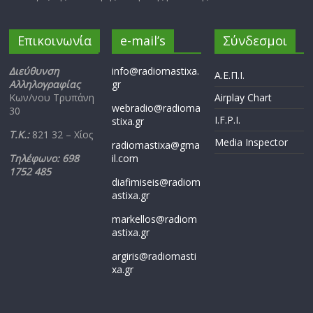
Επικοινωνία
e-mail’s
Σύνδεσμοι
Διεύθυνση
info@radiomastixa.
Α.Ε.Π.Ι.
Αλληλογραφίας
gr
Κων/νου Τρυπάνη
Airplay Chart
webradio@radioma
30
I.F.P.I.
stixa.gr
Τ.Κ.:
821 32 – Χίος
Media Inspector
radiomastixa@gma
Τηλέφωνο: 698
il.com
1752 485
diafimiseis@radiom
astixa.gr
markellos@radiom
astixa.gr
argiris@radiomasti
xa.gr