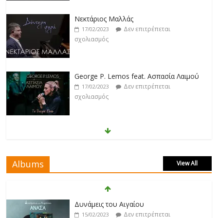
Νεκτάριος Μαλλάς
Δεν επιτρέπεται
17/02/2023
σχολιασμός
George P. Lemos feat. Ασπασία Λαιμού
Δεν επιτρέπεται
17/02/2023
σχολιασμός
Μάριος Δαρβίρας
Δεν επιτρέπεται
17/02/2023
σχολιασμός
Albums
View All
Klavdia
Δεν επιτρέπεται
17/02/2023
Δυνάμεις του Αιγαίου
σχολιασμός
Δεν επιτρέπεται
15/02/2023