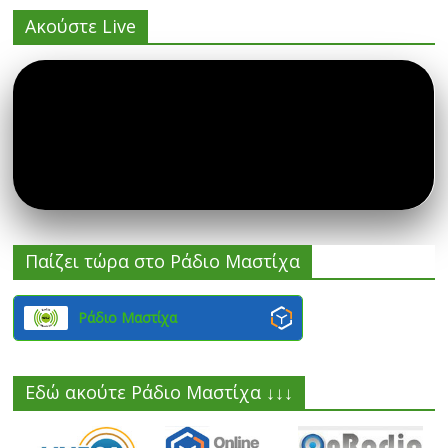
Ακούστε Live
Παίζει τώρα στο Ράδιο Μαστίχα
Ράδιο Μαστίχα
Εδώ ακούτε Ράδιο Μαστίχα ↓↓↓