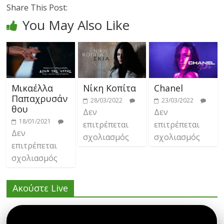
Share This Post:
You May Also Like
Μικαέλλα
Νίκη Κοπίτα
Chanel
Παπαχρυσάν
28/03/2022
23/03/2022
θου
Δεν
Δεν
18/01/2021
επιτρέπεται
επιτρέπεται
Δεν
σχολιασμός
σχολιασμός
επιτρέπεται
σχολιασμός
Ακούστε Live