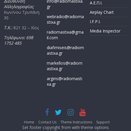
Διεύθυνση
info@radiomastixa.
Α.Ε.Π.Ι.
Αλληλογραφίας
gr
Κων/νου Τρυπάνη
Airplay Chart
webradio@radioma
30
I.F.P.I.
stixa.gr
Τ.Κ.:
821 32 – Χίος
Media Inspector
radiomastixa@gma
Τηλέφωνο: 698
il.com
1752 485
diafimiseis@radiom
astixa.gr
markellos@radiom
astixa.gr
argiris@radiomasti
xa.gr
Home
Contact Us
Theme Instructions
Support
Set footer copyright from with theme options