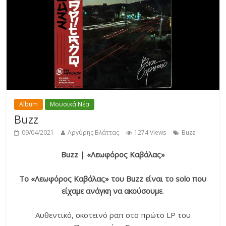
Album
Μουσικά Νέα
Buzz
09/04/2021
Αργύρης Βλάττας
1274 Views
Buzz
Buzz | «Λεωφόρος Καβάλας»
Το «Λεωφόρος Καβάλας» του Buzz είναι το solo που
είχαμε ανάγκη να ακούσουμε
.
Αυθεντικό, σκοτεινό ραπ στο πρώτο LP του