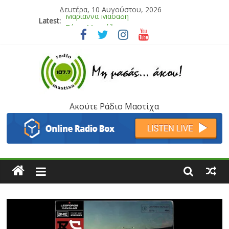
Δευτέρα, 10 Αυγούστου, 2026
Latest:
Τάνια Μπρεάζου
Bliss
Μάνος Τρυπιάς & Γιώργος Στρατάκης
Ιορδάνης Αγαπητός
Μαριάννα Μασάδη
Ακούτε Ράδιο Μαστίχα