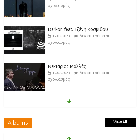
σχολιασμός
Νεκτάριος Μαλλάς
Δεν επιτρέπεται
17/02/2023
σχολιασμός
George P. Lemos feat. Ασπασία Λαιμού
Δεν επιτρέπεται
17/02/2023
σχολιασμός
Μάριος Δαρβίρας
Δεν επιτρέπεται
17/02/2023
σχολιασμός
Albums
View All
Klavdia