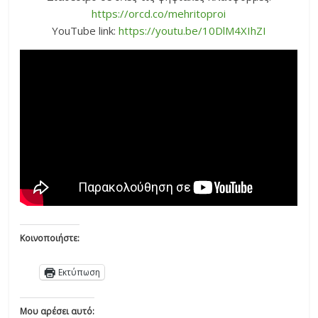
https://orcd.co/mehritoproi
YouTube link:
https://youtu.be/10DlM4XIhZI
Κοινοποιήστε:
Εκτύπωση
Μου αρέσει αυτό: