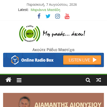
Παρασκευή, 7 Αυγούστου, 2026
Latest:
Μαριάννα Μασάδη
Τάνια Μπρεάζου
Bliss
Μάνος Τρυπιάς & Γιώργος Στρατάκης
Ιορδάνης Αγαπητός
Ακούτε Ράδιο Μαστίχα