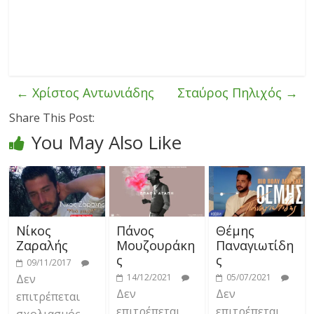
←
Χρίστος Αντωνιάδης
Σταύρος Πηλιχός
→
Share This Post:
You May Also Like
Νίκος
Πάνος
Θέμης
Ζαραλής
Μουζουράκη
Παναγιωτίδη
ς
ς
09/11/2017
Δεν
14/12/2021
05/07/2021
Δεν
Δεν
επιτρέπεται
επιτρέπεται
επιτρέπεται
σχολιασμός