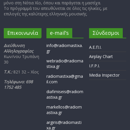
μόνο στη Νότια Χίο, όπου και παράγεται η μαστίχα.
Το πρόγραμμά του απευθύνεται σε όλες τις ηλικίες, με
επιλογές της καλύτερης ελληνικής μουσικής.
Επικοινωνία
e-mail’s
Σύνδεσμοι
Διεύθυνση
info@radiomastixa.
Α.Ε.Π.Ι.
Αλληλογραφίας
gr
Κων/νου Τρυπάνη
Airplay Chart
webradio@radioma
30
I.F.P.I.
stixa.gr
Τ.Κ.:
821 32 – Χίος
Media Inspector
radiomastixa@gma
Τηλέφωνο: 698
il.com
1752 485
diafimiseis@radiom
astixa.gr
markellos@radiom
astixa.gr
argiris@radiomasti
xa.gr