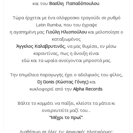
και του
Βασίλη Παπαδόπουλου
.
Τώρα έρχεται με ένα ολόφρεσκο τραγούδι σε ρυθμό
Latin Rumba, που του έγραψε
η αγαπημένη μας
Γιούλη Ηλιοπούλου
και μελοποίησε ο
καταξιωμένος
Άγγελος Καλαβρυτινός
, να μας θυμίσει, εν μέσω
καραντίνας, πως η άνοιξη είναι
εδώ και τα ωραία ανοίγονται μπροστά μας.
Την επιμέλεια παραγωγής έχει ο αδελφικός του φίλος,
Dj Gonis (Κώστας Γόνης)
και
κυκλοφορεί από την
Alpha Records
.
Βάλτε το κομμάτι να παίξει, κλείστε τα μάτια κι
ονειρευτείτε μαζί του…
“Μέχρι το πρωί”
.
Διαθέσιμο σε όλες τις ψηφιακές πλατφόρμες: