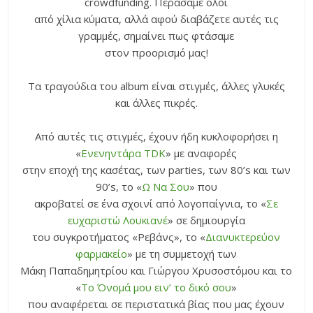
crowdfunding. Περάσαμε όλοι
από χίλια κύματα, αλλά αφού διαβάζετε αυτές τις
γραμμές, σημαίνει πως φτάσαμε
στον προορισμό μας!
Τα τραγούδια του album είναι στιγμές, άλλες γλυκές
και άλλες πικρές.
Από αυτές τις στιγμές, έχουν ήδη κυκλοφορήσει η
«
Ενενηντάρα TDK
» με αναφορές
στην εποχή της κασέτας, των parties, των 80’s και των
90’s, το «
Ω Να Σου
» που
ακροβατεί σε ένα σχοινί από λογοπαίγνια, το «
Σε
ευχαριστώ Λουκιανέ
» σε δημιουργία
του συγκροτήματος «Ρεβάνς», το «
Διανυκτερεύον
φαρμακείο
» με τη συμμετοχή των
Μάκη Παπαδημητρίου και Γιώργου Χρυσοστόμου και το
«
Το Όνομά μου ειν’ το δικό σου
»
που αναφέρεται σε περιστατικά βίας που μας έχουν