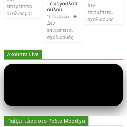
Γεωργουλοπ
Δεν
επιτρέπεται
ούλου
επιτρέπεται
σχολιασμός
11/08/2022
σχολιασμός
Δεν
επιτρέπεται
σχολιασμός
Ακούστε Live
Παίζει τώρα στο Ράδιο Μαστίχα