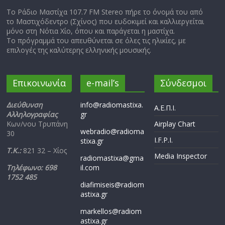
Το Ράδιο Μαστίχα 107.7 FM Stereo πήρε το όνομά του από
το Μαστιχόδεντρο (Σχίνος) που ευδοκιμεί και καλλιεργείται
μόνο στη Νότια Χίο, όπου και παράγεται η μαστίχα.
Το πρόγραμμά του απευθύνεται σε όλες τις ηλικίες, με
επιλογές της καλύτερης ελληνικής μουσικής.
Επικοινωνία
e-mail’s
Σύνδεσμοι
Διεύθυνση
info@radiomastixa.
Α.Ε.Π.Ι.
Αλληλογραφίας
gr
Κων/νου Τρυπάνη
Airplay Chart
webradio@radioma
30
I.F.P.I.
stixa.gr
Τ.Κ.:
821 32 – Χίος
Media Inspector
radiomastixa@gma
Τηλέφωνο: 698
il.com
1752 485
diafimiseis@radiom
astixa.gr
markellos@radiom
astixa.gr