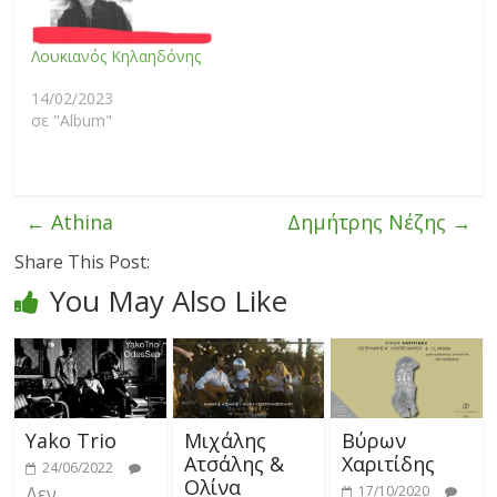
Λουκιανός Κηλαηδόνης
14/02/2023
σε "Album"
←
Athina
Δημήτρης Νέζης
→
Share This Post:
You May Also Like
Yako Trio
Μιχάλης
Βύρων
Ατσάλης &
Χαριτίδης
24/06/2022
Ολίνα
Δεν
17/10/2020