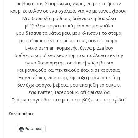
με βάφτισαν Σπυρίδωνα, χωρίς να με ρωτήσουν
και μ’ έστειλαν σε ένα σχολειό, για να με ευνουχίσουν.
Μια δυσκολία μάθησης διέγνωσε η δασκάλα
μ’ έβαλαν πειραματικά μέσα σε μια γυάλα
μου δέσανε τα μάτια μου, μου κλείσανε το στόμα
μα το ‘σκασα ένα πρωί και τους πονάει ακόμα.
Έγινα barman, κομμωτής, έγινα pizza boy
δούλεψα και σ’ ένα sex shop που πούλαγα sex toy
έγινα διακοσμητής, σε club έβγαζα βίτσια
και μανικιούρ και πεντικιούρ έκανα σε κορίτσια.
Έκανα δίσκο, video clip, έφτιαξα μπάντα πρώτη
δεν έχω φράγκο βέβαια, μου επρήσθη το συκώτι
έχω twitter, facebook κι official σελίδα
Γράφω τραγούδια, ποιήματα και βάζω και σφραγίδα!”
Κοινοποιήστε:
Εκτύπωση