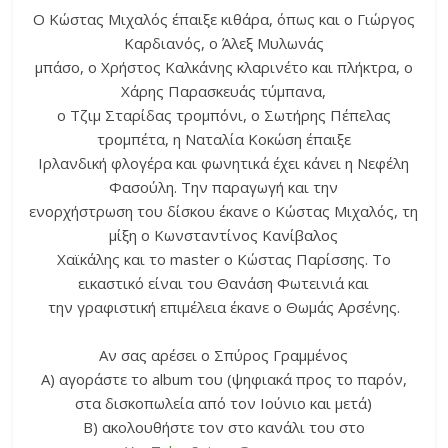
O Κώστας Μιχαλός έπαιξε κιθάρα, όπως και ο Γιώργος
Καρδιανός, ο Άλεξ Μυλωνάς
μπάσο, ο Χρήστος Καλκάνης κλαρινέτο και πλήκτρα, ο
Χάρης Παρασκευάς τύμπανα,
ο Τζιμ Σταρίδας τρομπόνι, ο Σωτήρης Πέπελας
τρομπέτα, η Ναταλία Κοκώση έπαιξε
Ιρλανδική φλογέρα και φωνητικά έχει κάνει η Νεφέλη
Φασούλη. Την παραγωγή και την
ενορχήστρωση του δίσκου έκανε ο Κώστας Μιχαλός, τη
μίξη ο Κωνσταντίνος Κανίβαλος
Χαϊκάλης και το master ο Κώστας Παρίσσης. Το
εικαστικό είναι του Θανάση Φωτεινιά και
την γραφιστική επιμέλεια έκανε ο Θωμάς Αρσένης.
Αν σας αρέσει ο Σπύρος Γραμμένος
Α) αγοράστε το album του (ψηφιακά προς το παρόν,
στα δισκοπωλεία από τον Ιούνιο και μετά)
Β) ακολουθήστε τον στο κανάλι του στο