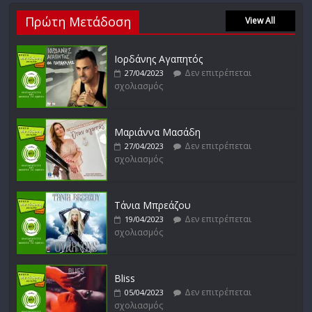
Νίκος Ζιώγαλας
Πρώτη Μετάδοση
Δεν επιτρέπεται
View All
27/01/2023
σχολιασμός
Ιορδάνης Αγαπητός
Δεν επιτρέπεται
27/04/2023
σχολιασμός
Απόστολος Ρίζος
Δεν επιτρέπεται
17/02/2023
σχολιασμός
Μαριάννα Μασάδη
Δεν επιτρέπεται
27/04/2023
σχολιασμός
Μικρές Περιπλανήσεις
Δεν επιτρέπεται
16/02/2023
σχολιασμός
Τάνια Μπρεάζου
Δεν επιτρέπεται
19/04/2023
σχολιασμός
Bliss
Δεν επιτρέπεται
05/04/2023
σχολιασμός