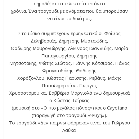
σημαδέψει τα τελευταία τριάντα
χρόνια. Ένα τραγούδι με ονόματα που θα μπορούσαν
να είναι τα δικά μας.
Στο δίσκο συμμετέχουν ερμηνευτικά οι Φοίβος
Δεληβοριάς, Δημήτρης Μυστακίδης,
Θοδωρής Μαυρογιώργης, Αλκίνοος Ιωαννίδης, Μαρία
Παπαγεωργίου, Δημήτρης
Μητσοτάκης, Φώτης Σιώτας, Γιάννης Κότσιρας, Πάνος
Φραγκιαδάκης, Θοδωρής
Χορόζογλου, Κώστας Παρίσσης, Ρεβάνς, Μάκης
Παπαδημητρίου, Γιώργος
Χρυσοστόμου και Σαββέρια Μαργιολά ενώ δημιουργικά
ο Κώστας Τσίρκας
(μουσική στο «Ο πιο μεγάλος πόνος») και ο Cayetano
(παραγωγή στο τραγούδι «Ψυχή»).
Το τραγούδι «Δεν παίρνω φάρμακα» είναι του Γιώργου
Λαύκα.