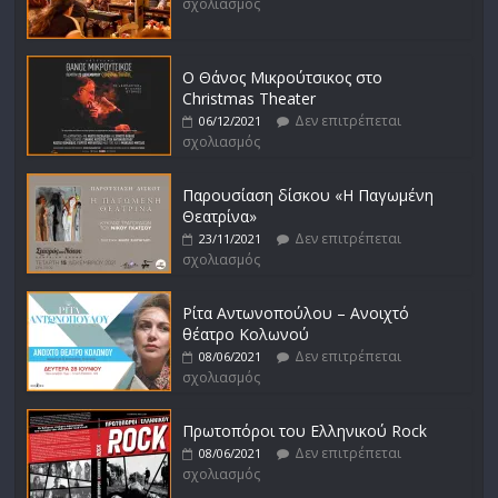
σχολιασμός
Ο Θάνος Μικρούτσικος στο
Christmas Theater
Δεν επιτρέπεται
06/12/2021
σχολιασμός
Παρουσίαση δίσκου «Η Παγωμένη
Θεατρίνα»
Δεν επιτρέπεται
23/11/2021
σχολιασμός
Ρίτα Αντωνοπούλου – Ανοιχτό
θέατρο Κολωνού
Δεν επιτρέπεται
08/06/2021
σχολιασμός
Πρωτοπόροι του Ελληνικού Rock
Δεν επιτρέπεται
08/06/2021
σχολιασμός