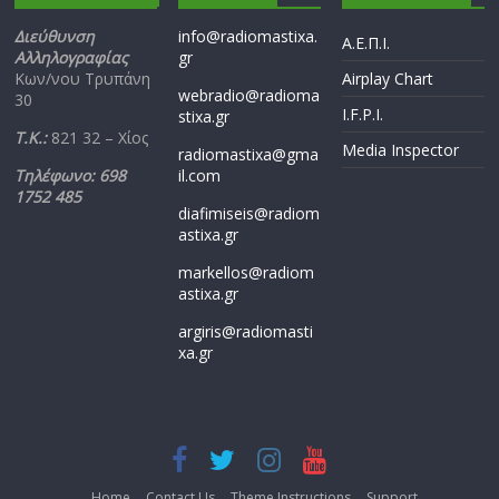
Διεύθυνση
info@radiomastixa.
Α.Ε.Π.Ι.
Αλληλογραφίας
gr
Κων/νου Τρυπάνη
Airplay Chart
webradio@radioma
30
I.F.P.I.
stixa.gr
Τ.Κ.:
821 32 – Χίος
Media Inspector
radiomastixa@gma
Τηλέφωνο: 698
il.com
1752 485
diafimiseis@radiom
astixa.gr
markellos@radiom
astixa.gr
argiris@radiomasti
xa.gr
Home
Contact Us
Theme Instructions
Support