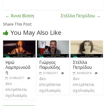
←
Άννα Βίσση
Στέλλα Πετρίδου
→
Share This Post:
You May Also Like
Ηρώ
Γιώργος
Στέλλα
Λαμπρινούδ
Παρισίδης
Πετρίδου
η
27/08/2017
30/09/2018
31/08/2017
Δεν
Δεν
Δεν
επιτρέπεται
επιτρέπεται
επιτρέπεται
σχολιασμός
σχολιασμός
σχολιασμός