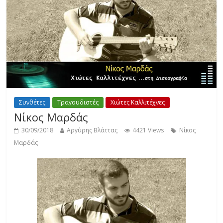
Συνθέτες
Τραγουδιστές
Χιώτες Καλλιτέχνες
Νίκος Μαρδάς
30/09/2018
Αργύρης Βλάττας
4421 Views
Νίκος
Μαρδάς