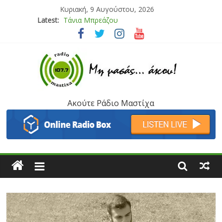
Κυριακή, 9 Αυγούστου, 2026
Latest:
Bliss
Μάνος Τρυπιάς & Γιώργος Στρατάκης
Ιορδάνης Αγαπητός
Μαριάννα Μασάδη
Τάνια Μπρεάζου
Ακούτε Ράδιο Μαστίχα