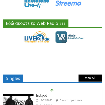
Εδώ ακούτε το Web Radio ↓↓↓
Singles
View All
Βιολέτα Νταγκάλου
Δεν επιτρέπεται
18/02/2023