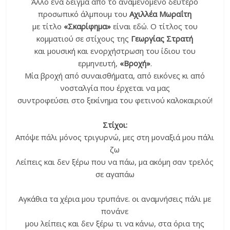
Άλλο ένα δείγμα από το αναμενόμενο δεύτερο
προσωπικό άλμπουμ του
Αχιλλέα Μωραΐτη
με τίτλο
«Σκαρίφημα»
είναι εδώ. Ο τίτλος του
κομματιού σε στίχους της
Γεωργίας Στρατή
και μουσική και ενορχήστρωση του ίδιου του
ερμηνευτή,
«Βροχή»
.
Μία βροχή από συναισθήματα, από εικόνες κι από
νοσταλγία που έρχεται να μας
συντροφεύσει στο ξεκίνημα του φετινού καλοκαιριού!
Στίχοι:
Απόψε πάλι μόνος τριγυρνώ, μες στη μοναξιά μου πάλι
ζω
Λείπεις και δεν ξέρω που να πάω, μα ακόμη σαν τρελός
σε αγαπάω
Αγκάθια τα χέρια μου τρυπάνε. οι αναμνήσεις πάλι με
πονάνε
μου λείπεις και δεν ξέρω τι να κάνω, στα όρια της