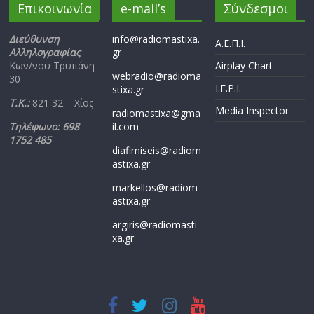
Επικοινωνία
e-mail’s
Σύνδεσμοι
Διεύθυνση
info@radiomastixa.
Α.Ε.Π.Ι.
Αλληλογραφίας
gr
Κων/νου Τρυπάνη
Airplay Chart
webradio@radioma
30
I.F.P.I.
stixa.gr
Τ.Κ.:
821 32 – Χίος
Media Inspector
radiomastixa@gma
Τηλέφωνο: 698
il.com
1752 485
diafimiseis@radiom
astixa.gr
markellos@radiom
astixa.gr
argiris@radiomasti
xa.gr