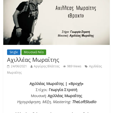
Single
Μουσικά Νέα
Αχιλλέας Μωραΐτης
24/06/2021
Αργύρης Βλάττας
989 Views
Αχιλλέας
Μωραΐτης
Αχιλλέας Μωραΐτης | «Βροχή»
Στίχοι:
Γεωργία Στρατή
Μουσική:
Αχιλλέας Μωραΐτης
Ηχογράφηση, Μίξη, Mastering:
TheLoftStudio