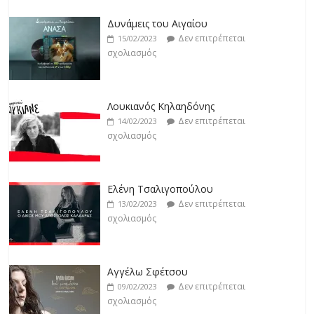
Άρτεμις Ρέντζιου
Δεν επιτρέπεται
19/02/2023
Λουκιανός Κηλαηδόνης
σχολιασμός
Δεν επιτρέπεται
14/02/2023
σχολιασμός
Jackpot
Δεν επιτρέπεται
19/02/2023
Ελένη Τσαλιγοπούλου
σχολιασμός
Δεν επιτρέπεται
13/02/2023
σχολιασμός
Αγγέλω Σφέτσου
Δεν επιτρέπεται
09/02/2023
σχολιασμός
Γιάννης Λογοθέτης
Δεν επιτρέπεται
09/02/2023
σχολιασμός