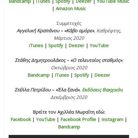
Bandcamp
|
iTunes
|
Spotify
|
Deezer
|
YouTube Music
|
Amazon Music
Συμμετοχές
Αγγελική Κραπάνου – «Κάβο αμόρε»
, Καθρέφτης,
Μάρτιος 2020
iTunes
|
Spotify
|
Deezer
|
YouTube
Στάθης Δημητρουλάκος – «
Ο τελευταίος σταθμός
»
,
Οκτώβριος 2020
Bandc
a
mp
|
iTunes
|
Spotify
|
Deezer
Στέλλα Πετρίδου – «
Έλα ξανά
»
,
Εκδόσεις Βακχικόν
,
Δεκέμβριος 2020
Βρείτε τον Αχιλλέα Μωραΐτη εδώ:
Facebook
|
YouTube
|
Facebook Profile
|
Instagram
|
Bandcamp