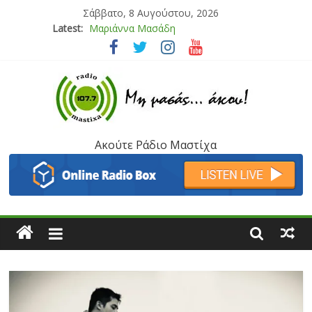
Σάββατο, 8 Αυγούστου, 2026
Latest:
Μαριάννα Μασάδη
Τάνια Μπρεάζου
Bliss
Μάνος Τρυπιάς & Γιώργος Στρατάκης
Ιορδάνης Αγαπητός
Ακούτε Ράδιο Μαστίχα